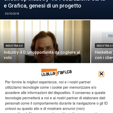
e Grafica, genesi di un progetto
05/10/2018
INDUSTRIA 4.0
INDUSTRIA 4.
Industry 4.0: un’opportunità da cogliere al
Heidelber
volo
con i clien
Per fornire le migliori esperienze, noi e i nostri partner
utilizziamo tecnologie come i cookie per memorizzare e/o
accedere alle informazioni del dispositivo. Il consenso a queste
tecnologie permetterà a noi e ai nostri partner di elaborare dati
Leggi la rivista
personali come il comportamento durante la navigazione o gli ID
univoci su questo sito e di mostrare annunci (non)