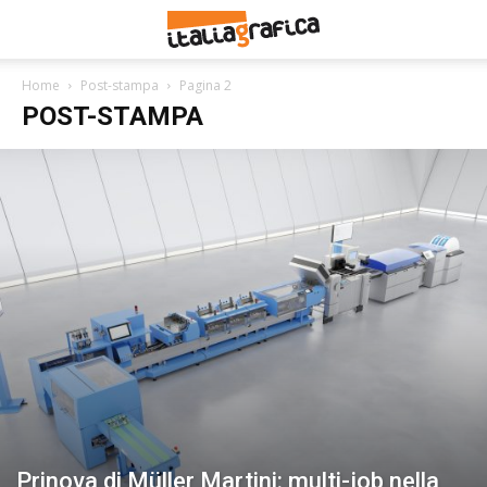
Home
Post-stampa
Pagina 2
POST-STAMPA
Prinova di Müller Martini: multi-job nella