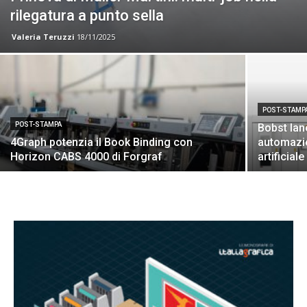
rilegatura a punto sella
Valeria Teruzzi
18/11/2025
POST-STAMP
POST-STAMPA
Bobst lan
4Graph potenzia il Book Binding con
automazio
Horizon CABS 4000 di Forgraf
artificiale