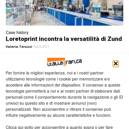
Case history
Loretoprint incontra la versatilità di Zund
Valeria Teruzzi
16/03/2021
Per fornire le migliori esperienze, noi e i nostri partner
utilizziamo tecnologie come i cookie per memorizzare e/o
accedere alle informazioni del dispositivo. Il consenso a queste
tecnologie permetterà a noi e ai nostri partner di elaborare dati
personali come il comportamento durante la navigazione o gli ID
univoci su questo sito e di mostrare annunci (non)
personalizzati. Non acconsentire o ritirare il consenso può
influire negativamente su alcune caratteristiche e funzioni.
Taglio
Clicca qui sotto per acconsentire a quanto sopra o per fare