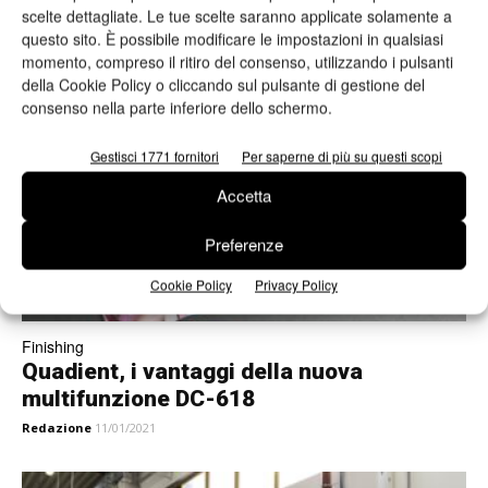
Gli eventi virtuali Zund al via con una
scelte dettagliate. Le tue scelte saranno applicate solamente a
lezione sui materiali...
questo sito. È possibile modificare le impostazioni in qualsiasi
Redazione
11/02/2021
momento, compreso il ritiro del consenso, utilizzando i pulsanti
della Cookie Policy o cliccando sul pulsante di gestione del
consenso nella parte inferiore dello schermo.
Gestisci 1771 fornitori
Per saperne di più su questi scopi
Accetta
Preferenze
Cookie Policy
Privacy Policy
Finishing
Quadient, i vantaggi della nuova
multifunzione DC-618
Redazione
11/01/2021