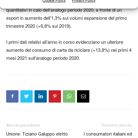
Cookie Policy
Privacy Policy
nel primo trimestre si colloca in prossimità (+0,4%) dei
quantitativi in calo dell’analogo periodo 2020, a fronte di un
export in aumento dell’1,3% sui volumi espansione del primo
trimestre 2020 (+6,8% sul 2019).
I primi dati relativi all’anno in corso evidenziano un ulteriore
aumento del consumo di carta da riciclare (+13,8%) nei primi 4
mesi 2021 sull’analogo periodo 2020.
Articolo precedente
Prossimo articolo
Unione: Tiziano Galuppo eletto
I consumatori italiani ed