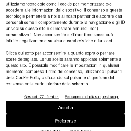
“Tendenza positiva sui volumi confermata nei primi mesi 2021:
utilizziamo tecnologie come i cookie per memorizzare e/o
accedere alle informazioni del dispositivo. Il consenso a queste
nel gennaio-aprile volumi prodotti e fatturato sono in recupero
tecnologie permetterà a noi e ai nostri partner di elaborare dati
(rispettivamente +7,3% e +8,9%) rispetto ai numeri in
personali come il comportamento durante la navigazione o gli ID
ripiegamento dello stesso periodo 2020 con dinamiche
univoci su questo sito e di mostrare annunci (non)
diversificate per comparti” spiega Lorenzo Poli. Confermato
personalizzati. Non acconsentire o ritirare il consenso può
influire negativamente su alcune caratteristiche e funzioni.
l’aumento dei volumi di carte e cartoni destinati al packaging
(+10,7%), dovuto in larga parte alla dinamica delle carte e
Clicca qui sotto per acconsentire a quanto sopra o per fare
cartoni per cartone ondulato (+13%), connessa con l’avvio, a
scelte dettagliate. Le tue scelte saranno applicate solamente a
fine 2020, di un ulteriore impianto. Moderatamente sotto i livelli
questo sito. È possibile modificare le impostazioni in qualsiasi
momento, compreso il ritiro del consenso, utilizzando i pulsanti
in espansione dei 4 mesi 2020 la produzione di carte per usi
della Cookie Policy o cliccando sul pulsante di gestione del
igienico-sanitari (-1%). In parziale recupero la produzione di
consenso nella parte inferiore dello schermo.
carte per usi graﬁci (+5,1%) sui ridotti livelli del 2020 che
avevano risentito delle drastiche misure per arginare la
Gestisci 1771 fornitori
Per saperne di più su questi scopi
pandemia (chiusure uffici, scuole ecc).
Accetta
Appare poco più che stabile la componente interna della
Preferenze
domanda dei prodotti delle cartiere (consumo apparente), che