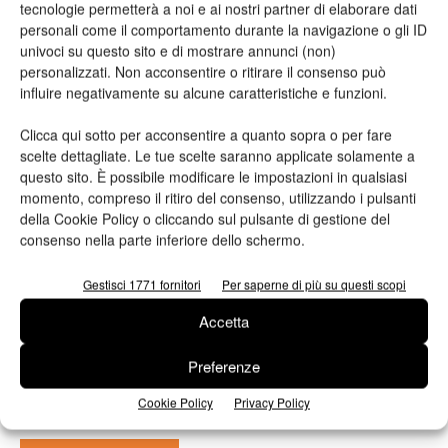
tecnologie permetterà a noi e ai nostri partner di elaborare dati
personali come il comportamento durante la navigazione o gli ID
univoci su questo sito e di mostrare annunci (non)
personalizzati. Non acconsentire o ritirare il consenso può
influire negativamente su alcune caratteristiche e funzioni.
TAG
China Print
converting
grafica
Clicca qui sotto per acconsentire a quanto sopra o per fare
scelte dettagliate. Le tue scelte saranno applicate solamente a
questo sito. È possibile modificare le impostazioni in qualsiasi
momento, compreso il ritiro del consenso, utilizzando i pulsanti
della Cookie Policy o cliccando sul pulsante di gestione del
consenso nella parte inferiore dello schermo.
Gestisci 1771 fornitori
Per saperne di più su questi scopi
Accetta
Articolo precedente
Prossimo articolo
Cyberprint, il wrapping
La società sta cambiando
Preferenze
stampabile
Cookie Policy
Privacy Policy