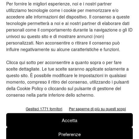
Per fornire le migliori esperienze, noi e i nostri partner
accadere il cambiamento più velocemente mobilitando la sua
utilizziamo tecnologie come i cookie per memorizzare e/o
grande comunità e influenzando le decisioni dei suoi clienti,
accedere alle informazioni del dispositivo. Il consenso a queste
molti dei quali sono marchi globali. E per di più, l’azienda
tecnologie permetterà a noi e ai nostri partner di elaborare dati
ispirerà anche molte altre imprese e designer in tutto il mondo”.
personali come il comportamento durante la navigazione o gli ID
univoci su questo sito e di mostrare annunci (non)
personalizzati. Non acconsentire o ritirare il consenso può
L’annuncio di oggi si basa sul continuo impegno dell’azienda a
influire negativamente su alcune caratteristiche e funzioni.
mettere la sostenibilità al primo posto, continuando a
sviluppare soluzioni di imballaggio innovative che garantiscono
Clicca qui sotto per acconsentire a quanto sopra o per fare
scelte dettagliate. Le tue scelte saranno applicate solamente a
il 100% di riciclabilità o riutilizzo, offrendo un’alternativa alla
questo sito. È possibile modificare le impostazioni in qualsiasi
plastica convenzionale.
momento, compreso il ritiro del consenso, utilizzando i pulsanti
della Cookie Policy o cliccando sul pulsante di gestione del
consenso nella parte inferiore dello schermo.
Gestisci 1771 fornitori
Per saperne di più su questi scopi
Accetta
Preferenze