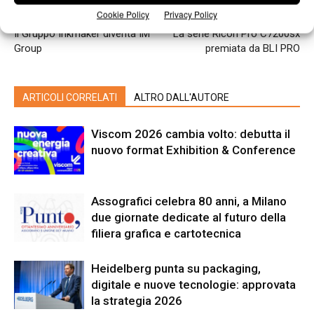
Cookie Policy
Privacy Policy
Articolo precedente
Prossimo articolo
Il Gruppo Inkmaker diventa IM
La serie Ricoh Pro C7200sx
Group
premiata da BLI PRO
ARTICOLI CORRELATI
ALTRO DALL'AUTORE
Viscom 2026 cambia volto: debutta il
nuovo format Exhibition & Conference
Assografici celebra 80 anni, a Milano
due giornate dedicate al futuro della
filiera grafica e cartotecnica
Heidelberg punta su packaging,
digitale e nuove tecnologie: approvata
la strategia 2026