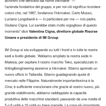
acronimi che derivano dal nome Inkmaker” —
l’azienda fondatrice del gruppo, e per noi ciò significa ricordare
coloro che, nel 1987, fondarono l’Inkmaker, Carlo Musso,
Luciano Longobardi e — in particolare per me — mio padre,
Giuliano Cigna. Lui sarebbe stato molto orgoglioso di questo
momento” dice
Valentina Cigna, direttore globale Risorse
Umane e presidente di IM Group
.
IM Group si sta sviluppando su tutti i fronti e in tutte le nostre
sedi a livello globale. “Abbiamo ampliato la nostra sede in
Malesia, per ospitare il nostro marchio Teko, specializzato in
tinting&engineering assieme a Inkmaker. Stiamo aprendo un
nuovo ufficio in Tailandia. Stiamo guadagnando quote di
mercato nelle Filippine. Naturalmente importantissima è la
Cina; è sufficiente menzionare che grazie al nostro nuovo, più
grande stabilimento, abbiamo raddoppiato la capacità
produttiva delle macchine standard, passando da una media di
5 o 6 unità a 10 unità su base mensile. La cosa più importante