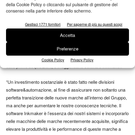
Incerti.
della Cookie Policy o cliccando sul pulsante di gestione del
consenso nella parte inferiore dello schermo.
La divisione dei settori di mercato per ogni marchio era uno dei
Gestisci 1771 fornitori
Per saperne di più su questi scopi
motivi principali dietro alla creazione di IM Group e offrirà un
importante vantaggio per differenziare il Gruppo nel mercato
Accetta
globale.
Preferenze
Un altro vantaggio, che ha giocato un ruolo da protagonista sin
Cookie Policy
Privacy Policy
dalle prime acquisizioni, e il leggendario software Inkmaker.
“Un investimento sostanziale è stato fatto nelle divisioni
software&automazione, al fine di assicurare non soltanto una
perfetta transizione delle nuove marche all’interno del Gruppo,
ma anche per aumentare le nostre conoscenze tecniche. Il
software Inkmaker è l’essenza dei nostri sistemi e incorporarlo
nelle macchine delle marche recentemente acquisite, significa
elevare la produttività e le performance di queste marche a