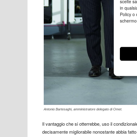
scelte s
in qualsi
Policy o 
schermo
Antonio Bartesaghi, amministratore delegato di Omet.
Il vantaggio che si otterrebbe, uso il condiziona
decisamente migliorabile nonostante abbia fatto p