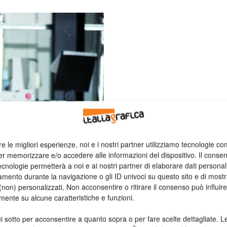
re le migliori esperienze, noi e i nostri partner utilizziamo tecnologie co
er memorizzare e/o accedere alle informazioni del dispositivo. Il conse
cnologie permetterà a noi e ai nostri partner di elaborare dati personal
mento durante la navigazione o gli ID univoci su questo sito e di most
non) personalizzati. Non acconsentire o ritirare il consenso può influire
mente su alcune caratteristiche e funzioni.
i sotto per acconsentire a quanto sopra o per fare scelte dettagliate. L