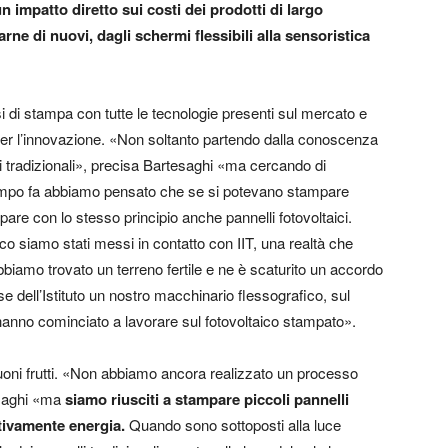
n impatto diretto sui costi dei prodotti di largo
ne di nuovi, dagli schermi flessibili alla sensoristica
di stampa con tutte le tecnologie presenti sul mercato e
r l’innovazione. «Non soltanto partendo dalla conoscenza
i tradizionali», precisa Bartesaghi «ma cercando di
 tempo fa abbiamo pensato che se si potevano stampare
mpare con lo stesso principio anche pannelli fotovoltaici.
co siamo stati messi in contatto con IIT, una realtà che
iamo trovato un terreno fertile e ne è scaturito un accordo
e dell’Istituto un nostro macchinario flessografico, sul
i hanno cominciato a lavorare sul fotovoltaico stampato».
oni frutti. «Non abbiamo ancora realizzato un processo
tesaghi «ma
siamo riusciti a stampare piccoli pannelli
tivamente energia.
Quando sono sottoposti alla luce