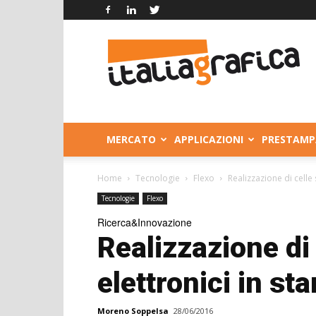
Italia
Grafica
MERCATO
APPLICAZIONI
PRESTAMP
Home
Tecnologie
Flexo
Realizzazione di celle 
Tecnologie
Flexo
Ricerca&Innovazione
Realizzazione di c
elettronici in st
Moreno Soppelsa
28/06/2016