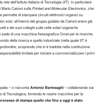
rete dell’Istituto Italiano di Tecnologia (IIT). In particolare
i Mario Caironi sulla
Printed and Molecular Electronics
, che
 permette di stampare circuiti elettronici organici su
Non solo: all’interno del gruppo guidato da Caironi erano già
lli e dei suoi colleghi sulle celle solari organiche
n sede di una macchina flessografica Omet per le ricerche.
ondo della ricerca e quello industriale (nella quale IIT è
rofondire, scoprendo che si è tradotta nella costituzione
responsabilità limitata per iniziare a commercializzare i primi
mpata – ci racconta
Antonio Bartesaghi
– collaborando sia
ano di Tecnologica, fornendo le nostre macchine per la
 processo di stampa quello che fino a oggi è stato