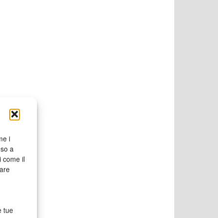
me i
nso a
i come il
rare
e tue