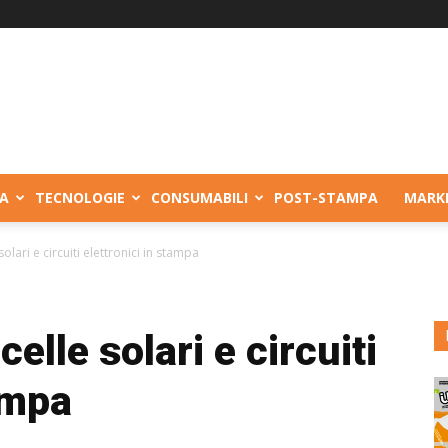
A
TECNOLOGIE
CONSUMABILI
POST-STAMPA
MARK
solari e circuiti elettronici in stampa
elle solari e circuiti
ampa