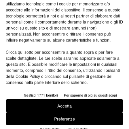
xTool lancia P3, l’incisore laser
Konica Minolta, etichette
utilizziamo tecnologie come i cookie per memorizzare e/o
CO₂ con AI per PMI e creator
distintive a Labelexpo 2025
accedere alle informazioni del dispositivo. Il consenso a queste
tecnologie permetterà a noi e ai nostri partner di elaborare dati
personali come il comportamento durante la navigazione o gli ID
univoci su questo sito e di mostrare annunci (non)
ARTICOLI CORRELATI
ALTRO DALL'AUTORE
personalizzati. Non acconsentire o ritirare il consenso può
influire negativamente su alcune caratteristiche e funzioni.
Viscom 2026 cambia volto: debutta il
nuovo format Exhibition & Conference
Clicca qui sotto per acconsentire a quanto sopra o per fare
scelte dettagliate. Le tue scelte saranno applicate solamente a
questo sito. È possibile modificare le impostazioni in qualsiasi
momento, compreso il ritiro del consenso, utilizzando i pulsanti
Assografici celebra 80 anni, a Milano
della Cookie Policy o cliccando sul pulsante di gestione del
due giornate dedicate al futuro della
consenso nella parte inferiore dello schermo.
filiera grafica e cartotecnica
Gestisci 1771 fornitori
Per saperne di più su questi scopi
Heidelberg punta su packaging,
digitale e nuove tecnologie: approvata
Accetta
la strategia 2026
Preferenze