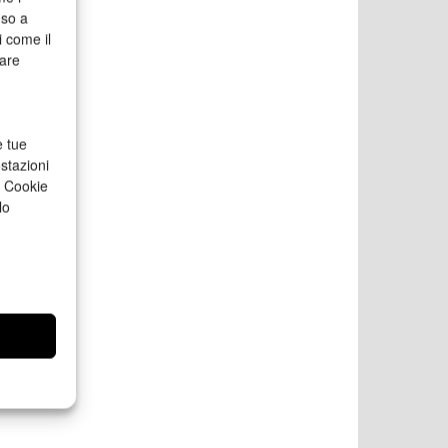
nso a
i come il
rare
e tue
stazioni
a Cookie
lo