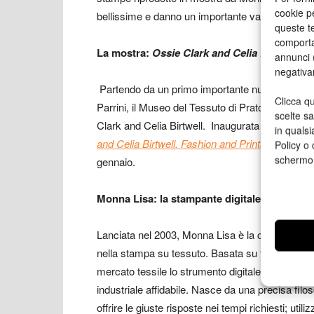
cookie p
bellissime e danno un importante valore aggiunto
queste te
comporta
La mostra:
Ossie Clark and Celia Birtwell. F
annunci (
negativa
Partendo da un primo importante nucleo di abiti
Clicca qu
Parrini, il Museo del Tessuto di Prato e la Fon
scelte s
Clark and Celia Birtwell. Inaugurata il 16 sett
in qualsi
and Celia Birtwell. Fashion and Prints 1965-74
a
Policy o 
schermo
gennaio.
Monna Lisa: la stampante digitale che ha ape
Lanciata nel 2003, Monna Lisa è la capostipite d
nella stampa su tessuto. Basata su tecnologia p
mercato tessile lo strumento digitale per passar
industriale affidabile. Nasce da una precisa fil
offrire le giuste risposte nei tempi richiesti; util