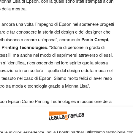
 Monna Lisa di Epson, con la quale sono stati stampati alcuni
to della mostra.
a ancora una volta l’impegno di Epson nel sostenere progetti
zare e far conoscere la storia del design e dei designer che,
ntribuiscono a creare un’epoca”, commenta
Paolo Crespi,
 Printing Technologies
. “Storie di persone in grado di
tessili, ma anche nel modo di esprimersi attraverso di essi.
n si identifica, riconoscendo nel loro spirito quella stessa
novazione in un settore – quello del design e della moda nel
 tessuto nel caso di Epson. Siamo molto felici di aver reso
ntro tra moda e tecnologia grazie a Monna Lisa”.
ne con Epson Como Printing Technologies in occasione della
ella moda e del tessuto stampato londinese degli anni
zienda verso la diffusione della cultura e verso la
ini, Direttore del Museo del Tessuto di Prato
. “Infatti le
pson su disegni di Celia Birtwell sono semplicemente
re le migliori esperienze, noi e i nostri partner utilizziamo tecnologie co