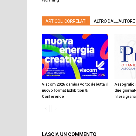
warming
ARTICOLI CORRELATI
ALTRO DALL'AUTORE
Viscom 2026 cambia volto: debutta il
Assografici 
nuovo format Exhibition &
due giornate
Conference
filiera graf
LASCIA UN COMMENTO