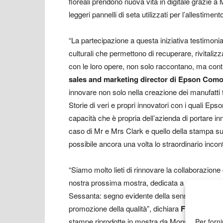
floreali prendono nuova vita in digitale grazie a
leggeri pannelli di seta utilizzati per l’allestimen
“La partecipazione a questa iniziativa testimoni
culturali che permettono di recuperare, rivitaliz
con le loro opere, non solo raccontano, ma co
sales and marketing director di Epson Como
innovare non solo nella creazione dei manufatti 
Storie di veri e propri innovatori con i quali Epso
capacità che è propria dell’azienda di portare in
caso di Mr e Mrs Clark e quello della stampa su
possibile ancora una volta lo straordinario inco
“Siamo molto lieti di rinnovare la collaborazio
nostra prossima mostra, dedicata a due icone d
Sessanta: segno evidente della sensibilità dell’a
promozione della qualità”, dichiara
Filippo Guar
stampe riprodotte in mostra da Monna Lisa di E
Per forni