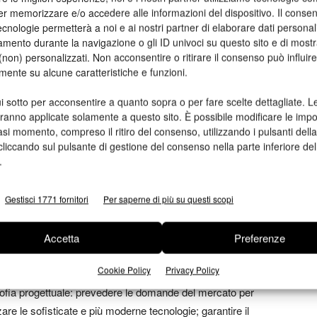
er memorizzare e/o accedere alle informazioni del dispositivo. Il conse
 alla qualità della nostra mostra”.
cnologie permetterà a noi e ai nostri partner di elaborare dati personal
mento durante la navigazione o gli ID univoci su questo sito e di most
ashion and Prints 1965-74
non) personalizzati. Non acconsentire o ritirare il consenso può influire
mente su alcune caratteristiche e funzioni.
 provenienti dalla collezione e archivio di Massimo Cantini
i sotto per acconsentire a quanto sopra o per fare scelte dettagliate. L
dazione Sozzani dedicano un’ampia retrospettiva a Ossie
aranno applicate solamente a questo sito. È possibile modificare le impo
embre al Museo del Tessuto di Prato, la mostra
Ossie Clark
asi momento, compreso il ritiro del consenso, utilizzando i pulsanti dell
rriverà poi a Milano alla Fondazione Sozzani il prossimo
cliccando sul pulsante di gestione del consenso nella parte inferiore del
.
rto una nuova era nel tessile
Gestisci 1771 fornitori
Per saperne di più su questi scopi
i una serie di stampanti digitali che ha aperto una nuova era
Accetta
Preferenze
roprietaria MicroPiezo di Epson, Monna Lisa ha offerto al
Cookie Policy
Privacy Policy
e dalla fase pionieristica della campionatura alla produzione
osofia progettuale: prevedere le domande del mercato per
izzare le sofisticate e più moderne tecnologie; garantire il