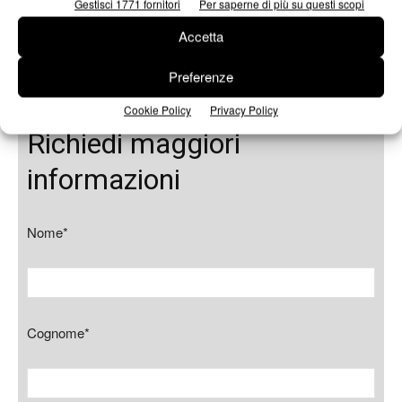
Hennessy VSOP di Rotakett AB, Svezia e The S Collection di
Gestisci 1771 fornitori
Per saperne di più su questi scopi
EL Yaman Group, Libano per il loro eccezionale impatto visivo.
Accetta
Vai al sito
Preferenze
Cookie Policy
Privacy Policy
Richiedi maggiori
informazioni
Nome*
Cognome*