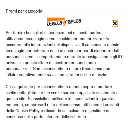
Premi per categoria:
C1-Etichette/cartellini non adesivi: Skanem Poznan,
Per fornire le migliori esperienze, noi e i nostri partner
Polonia per Eveline BB
utilizziamo tecnologie come i cookie per memorizzare e/o
C2-Scatole in cartone: PragatiPack (India) Pvt. Ltd., India
accedere alle informazioni del dispositivo. Il consenso a queste
per Fiama Di Wills
tecnologie permetterà a noi e ai nostri partner di elaborare dati
C3-Fascette: Collotype Labels, Cile per Havana Club Añejo
personali come il comportamento durante la navigazione o gli ID
univoci su questo sito e di mostrare annunci (non)
Reserva
personalizzati. Non acconsentire o ritirare il consenso può
influire negativamente su alcune caratteristiche e funzioni.
D: Innovazione:
questa categoria ha visto due vincitori ex-
aequo: Schreiner Group GmbH & Co, Germania per Electric
Clicca qui sotto per acconsentire a quanto sopra o per fare
Conductive Films (ECF) e Stratus Packaging, France per
scelte dettagliate. Le tue scelte saranno applicate solamente a
questo sito. È possibile modificare le impostazioni in qualsiasi
Etiquette IXcode per banche.
momento, compreso il ritiro del consenso, utilizzando i pulsanti
della Cookie Policy o cliccando sul pulsante di gestione del
Menzioni speciali:
quest’anno i giudici hanno scelto due
consenso nella parte inferiore dello schermo.
partecipanti a cui assegnare una menzione speciale: