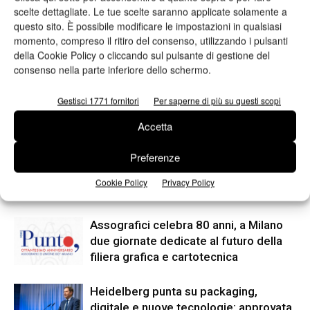
scelte dettagliate. Le tue scelte saranno applicate solamente a
questo sito. È possibile modificare le impostazioni in qualsiasi
Articolo precedente
Prossimo articolo
momento, compreso il ritiro del consenso, utilizzando i pulsanti
Tecnologie a confronto: toner
Webinar Federazione Carta e
della Cookie Policy o cliccando sul pulsante di gestione del
vs inkjet
Grafica e Confindustria: al via il
consenso nella parte inferiore dello schermo.
18 marzo
Gestisci 1771 fornitori
Per saperne di più su questi scopi
ARTICOLI CORRELATI
ALTRO DALL'AUTORE
Accetta
Preferenze
Viscom 2026 cambia volto: debutta il
nuovo format Exhibition & Conference
Cookie Policy
Privacy Policy
Assografici celebra 80 anni, a Milano
due giornate dedicate al futuro della
filiera grafica e cartotecnica
Heidelberg punta su packaging,
digitale e nuove tecnologie: approvata