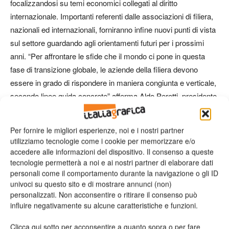
focalizzandosi su temi economici collegati al diritto
internazionale. Importanti referenti dalle associazioni di filiera,
nazionali ed internazionali, forniranno infine nuovi punti di vista
sul settore guardando agli orientamenti futuri per i prossimi
anni. “Per affrontare le sfide che il mondo ci pone in questa
fase di transizione globale, le aziende della filiera devono
essere in grado di rispondere in maniera congiunta e verticale,
secondo linee guida concrete” afferma Aldo Peretti, presidente
di Acimga.
Per fornire le migliori esperienze, noi e i nostri partner
utilizziamo tecnologie come i cookie per memorizzare e/o
accedere alle informazioni del dispositivo. Il consenso a queste
tecnologie permetterà a noi e ai nostri partner di elaborare dati
personali come il comportamento durante la navigazione o gli ID
univoci su questo sito e di mostrare annunci (non)
personalizzati. Non acconsentire o ritirare il consenso può
influire negativamente su alcune caratteristiche e funzioni.
Clicca qui sotto per acconsentire a quanto sopra o per fare