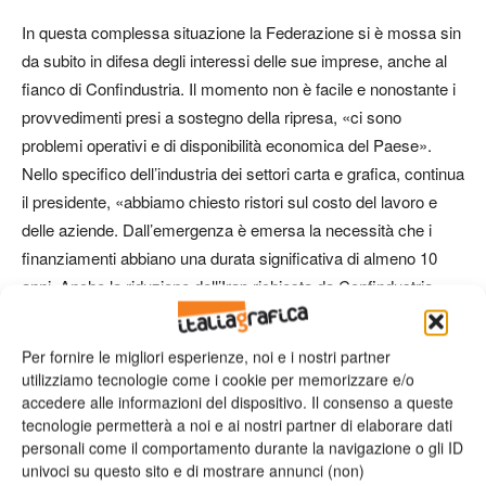
In questa complessa situazione la Federazione si è mossa sin
da subito in difesa degli interessi delle sue imprese, anche al
fianco di Confindustria. Il momento non è facile e nonostante i
provvedimenti presi a sostegno della ripresa, «ci sono
problemi operativi e di disponibilità economica del Paese».
Nello specifico dell’industria dei settori carta e grafica, continua
il presidente, «abbiamo chiesto ristori sul costo del lavoro e
delle aziende. Dall’emergenza è emersa la necessità che i
finanziamenti abbiano una durata significativa di almeno 10
anni. Anche la riduzione dell’Irap richiesta da Confindustria
rientra in un capitolo di sostegno all’impresa». Molto dipenderà,
ovviamente, dal mercato. La ripresa della domanda sarà lenta
Per fornire le migliori esperienze, noi e i nostri partner
in tutti Paesi – dove per altro i settori carta e grafica
utilizziamo tecnologie come i cookie per memorizzare e/o
presentano la stessa situazione dell’Italia. «In quanto tempo si
accedere alle informazioni del dispositivo. Il consenso a queste
tecnologie permetterà a noi e ai nostri partner di elaborare dati
recupererà il terreno perduto? È difficile dirlo. Si spera che si
personali come il comportamento durante la navigazione o gli ID
possa raggiungere la normalità verso l’ultimo trimestre del
univoci su questo sito e di mostrare annunci (non)
2020, ma è arduo ipotizzare cambiamenti significativi». Gli