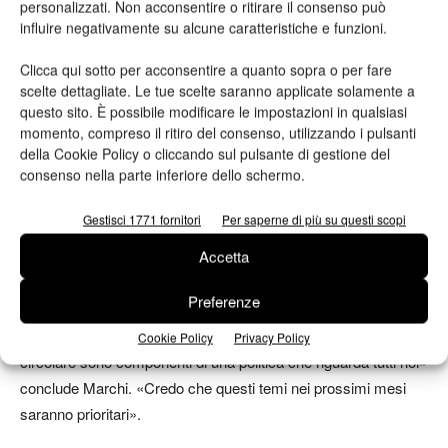
personalizzati. Non acconsentire o ritirare il consenso può
attuali trend di mercato proseguiranno anche nei prossimi
influire negativamente su alcune caratteristiche e funzioni.
mesi. Continuerà il buon andamento di packaging, tissue e
Clicca qui sotto per acconsentire a quanto sopra o per fare
carte speciali, di contro si assisterà a un ulteriore calo delle
scelte dettagliate. Le tue scelte saranno applicate solamente a
carte grafiche, previsto per altro – sottolinea Marchi – già pre
questo sito. È possibile modificare le impostazioni in qualsiasi
Covid-19. «La Federazione continuerà le azioni di sostegno
momento, compreso il ritiro del consenso, utilizzando i pulsanti
alla lettura e alla carta stampata che è fondamentale per lo
della Cookie Policy o cliccando sul pulsante di gestione del
consenso nella parte inferiore dello schermo.
sviluppo della cultura. Sarà importante puntare a una crescita
sostenibile delle nostre aziende, ricordando però che la
Gestisci 1771 fornitori
Per saperne di più su questi scopi
competitività è essenziale». In linea con gli obiettivi della green
Accetta
economy, la Federazione ha aderito al “Manifesto di Assisi”
per la crescita sostenibile e al “Green Deal per l’Italia”.
Preferenze
«L’innovazione di prodotto e di processo, e l’economia
Cookie Policy
Privacy Policy
circolare sono componenti di una politica che riguarda tutti noi»
conclude Marchi. «Credo che questi temi nei prossimi mesi
saranno prioritari».