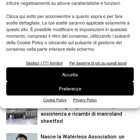
influire negativamente su alcune caratteristiche e funzioni.
Clicca qui sotto per acconsentire a quanto sopra o per fare
scelte dettagliate. Le tue scelte saranno applicate solamente a
questo sito. È possibile modificare le impostazioni in qualsiasi
momento, compreso il ritiro del consenso, utilizzando i pulsanti
Articolo precedente
Prossimo articolo
della Cookie Policy o cliccando sul pulsante di gestione del
LIC Packaging incrementa la
Come ridimensionare le
consenso nella parte inferiore dello schermo.
produzione di cartone
immagini in Photoshop
ondulato con HP PageWide
Gestisci 1771 fornitori
Per saperne di più su questi scopi
T1190
Accetta
Preferenze
ARTICOLI CORRELATI
ALTRO DALL'AUTORE
Cookie Policy
Privacy Policy
Heidelberg acquisisce vendite,
assistenza e ricambi di manroland
sheetfed
Nasce la Waterless Association: un