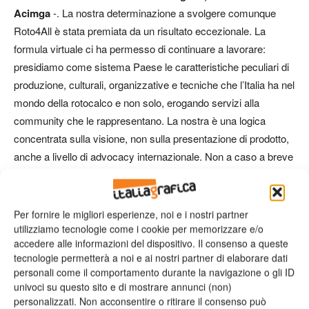
Acimga
-. La nostra determinazione a svolgere comunque
Roto4All è stata premiata da un risultato eccezionale. La
formula virtuale ci ha permesso di continuare a lavorare:
presidiamo come sistema Paese le caratteristiche peculiari di
produzione, culturali, organizzative e tecniche che l’Italia ha nel
mondo della rotocalco e non solo, erogando servizi alla
community che le rappresentano. La nostra è una logica
concentrata sulla visione, non sulla presentazione di prodotto,
anche a livello di advocacy internazionale. Non a caso a breve
terremo 4 Streaming Roadshow in Turchia, Regno Unito,
Egitto e Algeria per far incontrare i produttori italiani con
stampatori e brand owner locali per discutere delle soluzioni
Per fornire le migliori esperienze, noi e i nostri partner
offerte dal nostro sistema produttivo per tutte le tecnologie di
utilizziamo tecnologie come i cookie per memorizzare e/o
accedere alle informazioni del dispositivo. Il consenso a queste
stampa e converting su Sostenibilità e Industria 4.0”.
tecnologie permetterà a noi e ai nostri partner di elaborare dati
personali come il comportamento durante la navigazione o gli ID
univoci su questo sito e di mostrare annunci (non)
personalizzati. Non acconsentire o ritirare il consenso può