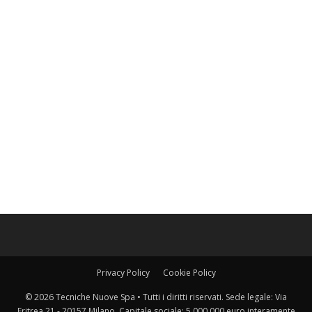
Privacy Policy
Cookie Policy
© 2026 Tecniche Nuove Spa • Tutti i diritti riservati. Sede legale: Via
Eritrea 21 - 20157 Milano. Capitale sociale: 5.000.000 euro interamente