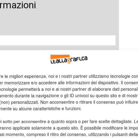
ormazioni
re le migliori esperienze, noi e i nostri partner utilizziamo tecnologie co
er memorizzare e/o accedere alle informazioni del dispositivo. Il conse
cnologie permetterà a noi e ai nostri partner di elaborare dati personal
mento durante la navigazione o gli ID univoci su questo sito e di most
non) personalizzati. Non acconsentire o ritirare il consenso può influire
mente su alcune caratteristiche e funzioni.
i sotto per acconsentire a quanto sopra o per fare scelte dettagliate. L
aranno applicate solamente a questo sito. È possibile modificare le impo
asi momento, compreso il ritiro del consenso, utilizzando i pulsanti dell