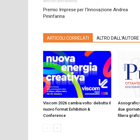
Articolo precedente
Premio Imprese per l’Innovazione Andrea
Pininfarina
ARTICOLI CORRELATI
ALTRO DALL'AUTORE
Viscom 2026 cambia volto: debutta il
Assografici 
nuovo format Exhibition &
due giornate
Conference
filiera graf