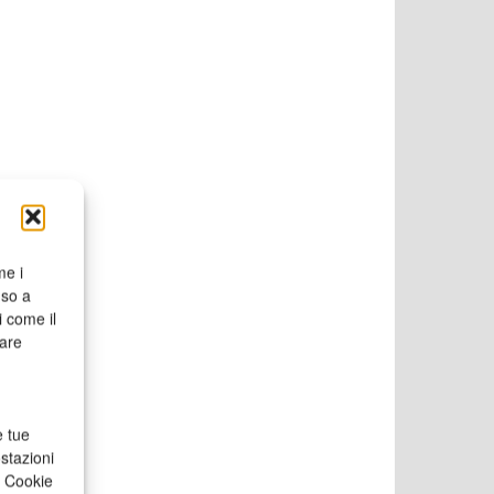
me i
nso a
i come il
rare
e tue
stazioni
a Cookie