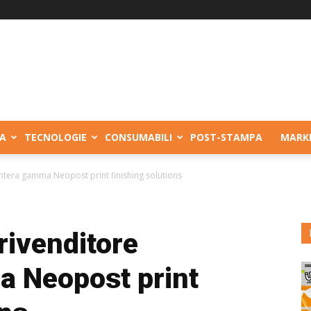
A
TECNOLOGIE
CONSUMABILI
POST-STAMPA
MARK
intera gamma Neopost print finishing solutions
rivenditore
a Neopost print