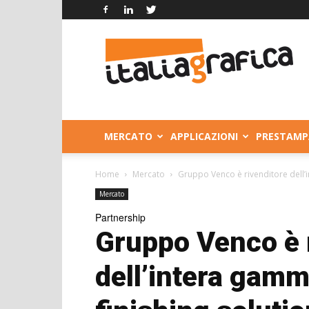
Italia
Grafica
MERCATO
APPLICAZIONI
PRESTAMP
Home
Mercato
Gruppo Venco è rivenditore dell’
Mercato
Partnership
Gruppo Venco è 
dell’intera gamm