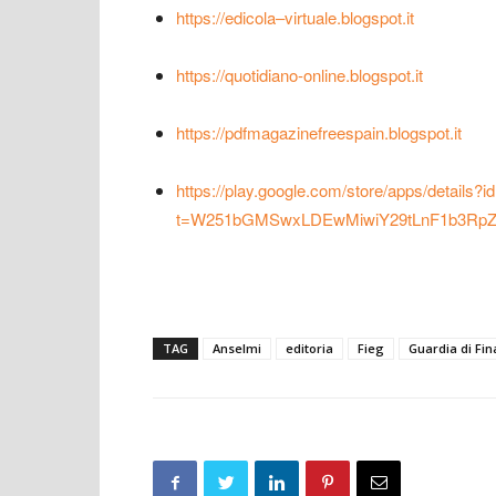
https://edicola–virtuale.blogspot.it
https://quotidiano-online.blogspot.it
https://pdfmagazinefreespain.blogspot.it
https://play.google.com/store/apps/details
t=W251bGMSwxLDEwMiwiY29tLnF1b3RpZG
TAG
Anselmi
editoria
Fieg
Guardia di Fi