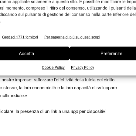
’efficacia dell’azione.»
aranno applicate solamente a questo sito. È possibile modificare le impo
asi momento, compreso il ritiro del consenso, utilizzando i pulsanti dell
cliccando sul pulsante di gestione del consenso nella parte inferiore del
 contrasto ai fenomeni di pirateria nelle reti di
.
o più ampio e articolato, che vede da tempo impegnata la
orizzazione della tutela del diritto d’autore: «si inserisce in
Gestisci 1771 fornitori
Per saperne di più su questi scopi
tiva avviata nel 2012 dalla Fieg e aperta all’adesione di tutti
ione di licenze per la riproduzione degli articoli giornalistici
Accetta
Preferenze
Cookie Policy
Privacy Policy
a della libertà di stampa non possa prescindere dalla
nostre imprese: rafforzare l’effettività della tutela del diritto
se stesse, la loro economicità e la loro capacità di sviluppare
multimediale.»
articolare, la presenza di un link a una
app
per dispositivi