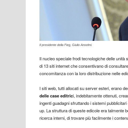
Il presidente della Fieg, Giulio Anselmi.
Il nucleo speciale frodi tecnologiche delle unità spe
di 13 siti internet che consentivano di consultare
concomitanza con la loro distribuzione nelle edico
I siti web, tutti allocati su server esteri, erano des
delle case editric
i, indebitamente ottenuti, crean
ingenti guadagni sfruttando i sistemi pubblicitar
up. La struttura di queste edicole era talmente 
ricerca interni, di trovare più facilmente i contenuti