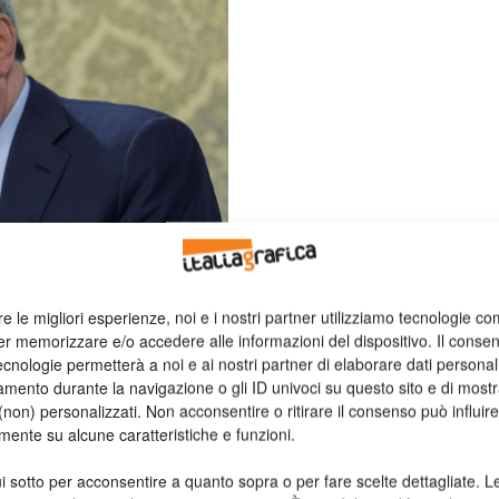
re le migliori esperienze, noi e i nostri partner utilizziamo tecnologie co
rmato un trend crescente di accesso ai contenuti illegali per
er memorizzare e/o accedere alle informazioni del dispositivo. Il conse
 pirateria e alla contraffazione: piattaforme transfrontaliere
cnologie permetterà a noi e ai nostri partner di elaborare dati personal
o ingenti risorse attraverso i banner pubblicitari, sfruttando
mento durante la navigazione o gli ID univoci su questo sito e di most
non) personalizzati. Non acconsentire o ritirare il consenso può influire
e caricate. Si tratta di siti che non collaborano in quanto nati
mente su alcune caratteristiche e funzioni.
tenuti protetti senza autorizzazione. Ringrazio pertanto le
icolare il Nucleo Speciale Frodi Tecnologiche diretto dal
i sotto per acconsentire a quanto sopra o per fare scelte dettagliate. L