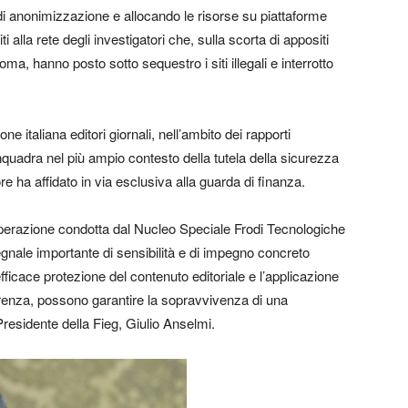
emi di anonimizzazione e allocando le risorse su piattaforme
i alla rete degli investigatori che, sulla scorta di appositi
ma, hanno posto sotto sequestro i siti illegali e interrotto
one italiana editori giornali, nell’ambito dei rapporti
 inquadra nel più ampio contesto della tutela della sicurezza
re ha affidato in via esclusiva alla guarda di finanza.
perazione condotta dal Nucleo Speciale Frodi Tecnologiche
gnale importante di sensibilità e di impegno concreto
na efficace protezione del contenuto editoriale e l’applicazione
orrenza, possono garantire la sopravvivenza di una
 Presidente della Fieg, Giulio Anselmi.