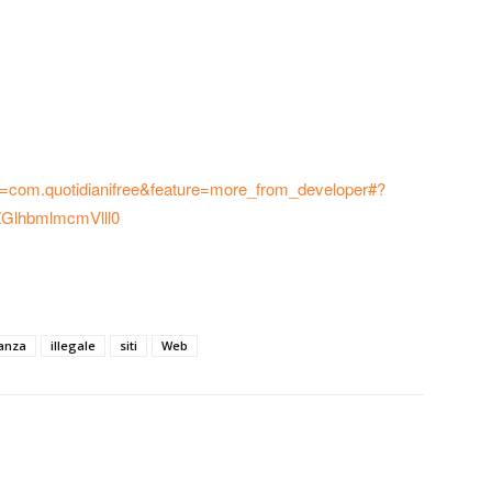
?id=com.quotidianifree&feature=more_from_developer#?
lhbmlmcmVlll0
nanza
illegale
siti
Web