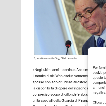
Il presidente della Fieg, Giulio Anselmi.
Per forni
«Negli ultimi anni – continua Anselmi – si è affe
cookie p
il tramite di siti Web esclusivamente dedicati alla
queste te
spesso con server ubicati all’estero che incassan
comporta
annunci (
la disponibilità di opere dell’ingegno illecitament
negativa
col preciso scopo di diffondere abusivamente con
unità speciali della Guardia di Finanza, e in part
Clicca qu