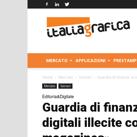
Italia
Grafica
MERCATO
APPLICAZIONI
PRESTAMP
Home
Mercato
Scenari
Guardia di finanza: sco
Mercato
Scenari
Editoria&Digitale
Guardia di finan
digitali illecite 