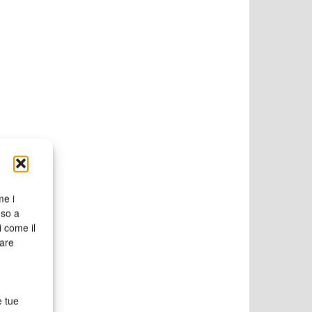
me i
nso a
i come il
rare
e tue