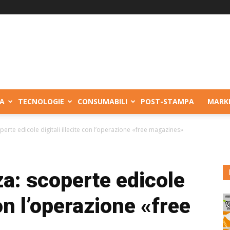
A
TECNOLOGIE
CONSUMABILI
POST-STAMPA
MARK
perte edicole digitali illecite con l’operazione «free magazines»
za: scoperte edicole
con l’operazione «free