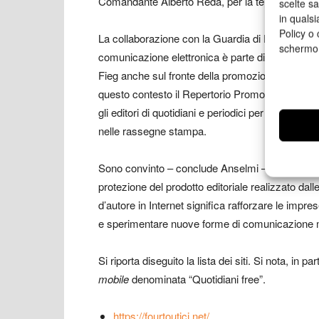
Comandante Alberto Reda, per la tempestività e l
scelte s
in qualsi
Policy o 
La collaborazione con la Guardia di Finanza per il
schermo
comunicazione elettronica è parte di un progett
Fieg anche sul fronte della promozione e della val
questo contesto il Repertorio Promopress, l’inizia
gli editori di quotidiani e periodici per la stipulaz
nelle rassegne stampa.
Sono convinto – conclude Anselmi – che la tutel
protezione del prodotto editoriale realizzato dalle 
d’autore in Internet significa rafforzare le impre
e sperimentare nuove forme di comunicazione 
Si riporta diseguito la lista dei siti. Si nota, in p
mobile
denominata “Quotidiani free”.
https://fourtoutici.net/