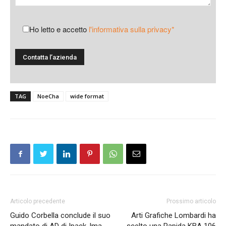
Ho letto e accetto
l'informativa sulla privacy*
TAG
NoeCha
wide format
Articolo precedente
Prossimo articolo
Guido Corbella conclude il suo
Arti Grafiche Lombardi ha
mandato di AD di Ipack-Ima
scelto una Rapida KBA 106