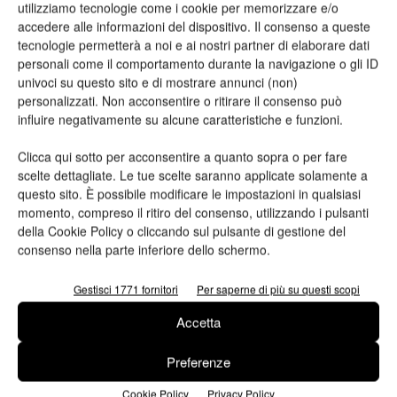
utilizziamo tecnologie come i cookie per memorizzare e/o
Nome*
accedere alle informazioni del dispositivo. Il consenso a queste
tecnologie permetterà a noi e ai nostri partner di elaborare dati
personali come il comportamento durante la navigazione o gli ID
univoci su questo sito e di mostrare annunci (non)
personalizzati. Non acconsentire o ritirare il consenso può
influire negativamente su alcune caratteristiche e funzioni.
Cognome*
Clicca qui sotto per acconsentire a quanto sopra o per fare
scelte dettagliate. Le tue scelte saranno applicate solamente a
questo sito. È possibile modificare le impostazioni in qualsiasi
momento, compreso il ritiro del consenso, utilizzando i pulsanti
Azienda
della Cookie Policy o cliccando sul pulsante di gestione del
consenso nella parte inferiore dello schermo.
Gestisci 1771 fornitori
Per saperne di più su questi scopi
Accetta
E-mail*
Preferenze
Cookie Policy
Privacy Policy