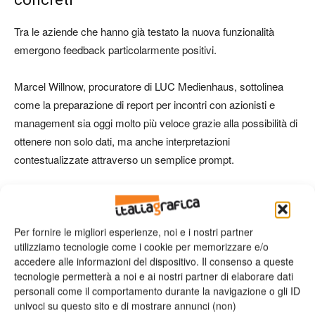
Tra le aziende che hanno già testato la nuova funzionalità
emergono feedback particolarmente positivi.
Marcel Willnow, procuratore di LUC Medienhaus, sottolinea
come la preparazione di report per incontri con azionisti e
management sia oggi molto più veloce grazie alla possibilità di
ottenere non solo dati, ma anche interpretazioni
contestualizzate attraverso un semplice prompt.
Anche Christoph Affentranger, Managing Director di Printex
AG, evidenzia il valore dell’intelligenza artificiale come
Per fornire le migliori esperienze, noi e i nostri partner
strumento di supporto quotidiano per attività quali
utilizziamo tecnologie come i cookie per memorizzare e/o
troubleshooting, calibrazione e assistenza operativa.
accedere alle informazioni del dispositivo. Il consenso a queste
tecnologie permetterà a noi e ai nostri partner di elaborare dati
Disponibile in oltre 18 lingue
personali come il comportamento durante la navigazione o gli ID
univoci su questo sito e di mostrare annunci (non)