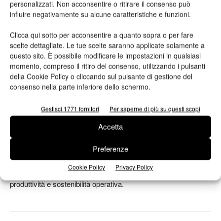
personalizzati. Non acconsentire o ritirare il consenso può
Heidelberg AI Performance Chat è già disponibile in oltre 18
influire negativamente su alcune caratteristiche e funzioni.
lingue e completamente integrata nel Portale Heidelberg. La
società ritiene che questa innovazione possa aiutare le
Clicca qui sotto per acconsentire a quanto sopra o per fare
aziende di stampa ad affrontare alcune delle principali sfide del
scelte dettagliate. Le tue scelte saranno applicate solamente a
settore, tra cui:
questo sito. È possibile modificare le impostazioni in qualsiasi
momento, compreso il ritiro del consenso, utilizzando i pulsanti
della Cookie Policy o cliccando sul pulsante di gestione del
crescente pressione sui tempi di produzione;
consenso nella parte inferiore dello schermo.
complessità dei processi industriali;
carenza di personale qualificato;
Gestisci 1771 fornitori
Per saperne di più su questi scopi
necessità di decisioni basate sui dati.
Accetta
L’iniziativa conferma inoltre la crescente integrazione
Preferenze
dell’intelligenza artificiale nei flussi produttivi della stampa
Cookie Policy
Privacy Policy
industriale, con l’obiettivo di aumentare trasparenza,
produttività e sostenibilità operativa.