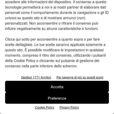
accedere alle informazioni del dispositivo. Il consenso a queste
tecnologie permetterà a noi e ai nostri partner di elaborare dati
personali come il comportamento durante la navigazione o gli ID
univoci su questo sito e di mostrare annunci (non)
personalizzati. Non acconsentire o ritirare il consenso può
HP Scitex 11000 Industrial Press
influire negativamente su alcune caratteristiche e funzioni.
Clicca qui sotto per acconsentire a quanto sopra o per fare
Versatilità, qualità e produttività per aumentare il valore
scelte dettagliate. Le tue scelte saranno applicate solamente a
aggiunto in una gamma di applicazioni più ampie, aumentando
questo sito. È possibile modificare le impostazioni in qualsiasi
la durata delle stampe
momento, compreso il ritiro del consenso, utilizzando i pulsanti
della Cookie Policy o cliccando sul pulsante di gestione del
consenso nella parte inferiore dello schermo.
Gestisci 1771 fornitori
Per saperne di più su questi scopi
Accetta
Preferenze
Cookie Policy
Privacy Policy