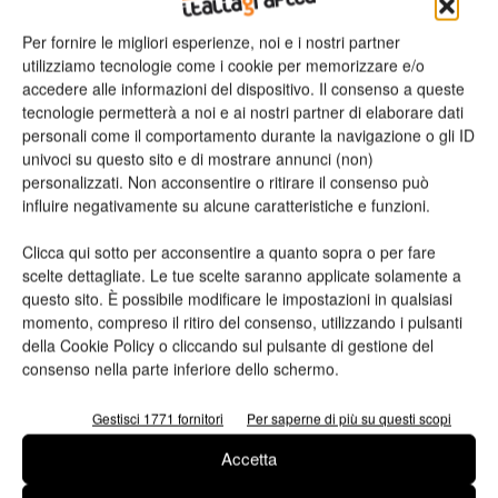
Richiedi maggiori
Per fornire le migliori esperienze, noi e i nostri partner
utilizziamo tecnologie come i cookie per memorizzare e/o
informazioni
accedere alle informazioni del dispositivo. Il consenso a queste
tecnologie permetterà a noi e ai nostri partner di elaborare dati
personali come il comportamento durante la navigazione o gli ID
Nome*
univoci su questo sito e di mostrare annunci (non)
personalizzati. Non acconsentire o ritirare il consenso può
influire negativamente su alcune caratteristiche e funzioni.
Clicca qui sotto per acconsentire a quanto sopra o per fare
Cognome*
scelte dettagliate. Le tue scelte saranno applicate solamente a
questo sito. È possibile modificare le impostazioni in qualsiasi
momento, compreso il ritiro del consenso, utilizzando i pulsanti
della Cookie Policy o cliccando sul pulsante di gestione del
consenso nella parte inferiore dello schermo.
Azienda
Gestisci 1771 fornitori
Per saperne di più su questi scopi
Accetta