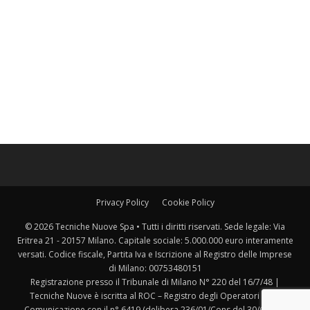
Privacy Policy
Cookie Policy
© 2026 Tecniche Nuove Spa • Tutti i diritti riservati. Sede legale: Via
Eritrea 21 - 20157 Milano. Capitale sociale: 5.000.000 euro interamente
versati. Codice fiscale, Partita Iva e Iscrizione al Registro delle Imprese
di Milano: 00753480151
Registrazione presso il Tribunale di Milano N° 220 del 16/7/48 |
Tecniche Nuove è iscritta al ROC – Registro degli Operatori della
Comunicazione con il n° 6419 (delibera 236/01/Cons del 30/6/2001