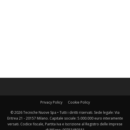
Privacy Policy
Cookie Policy
© 2026 Tecniche Nuove Spa • Tutti i diritti riservati. Sede legale: Via
Eritrea 21 - 20157 Milano. Capitale sociale: 5.000.000 euro interamente
versati. Codice fiscale, Partita Iva e Iscrizione al Registro delle Imprese
di Milano: 00753480151