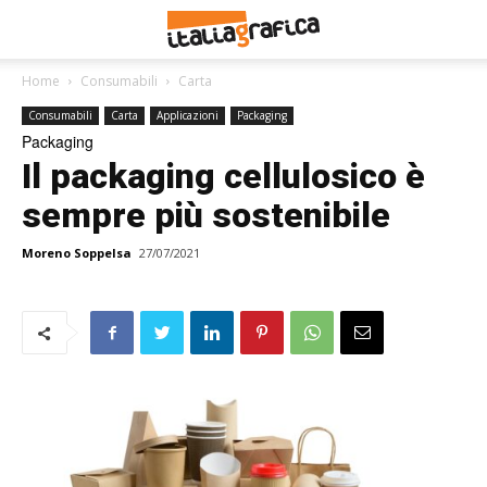
Home
Consumabili
Carta
Consumabili
Carta
Applicazioni
Packaging
Packaging
Il packaging cellulosico è
sempre più sostenibile
Moreno Soppelsa
27/07/2021