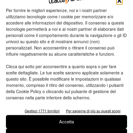
così pure ai passi avanti fatti nella riduzione della grammatura
Per fornire le migliori esperienze, noi e i nostri partner
media del cartone ondulato utilizzato dai produttori, scesa da
utilizziamo tecnologie come i cookie per memorizzare e/o
573 g/m2 del 2010 agli attuali 551 g/m2. A questi dati si
accedere alle informazioni del dispositivo. Il consenso a queste
aggiungono poi anche i brevetti depositati, cresciuti
tecnologie permetterà a noi e ai nostri partner di elaborare dati
personali come il comportamento durante la navigazione o gli ID
progressivamente dal 2010 al 2019 fino ad arrivare a 417.
univoci su questo sito e di mostrare annunci (non)
personalizzati. Non acconsentire o ritirare il consenso può
In quale direzione potrebbe andare le ricerca e lo sviluppo
influire negativamente su alcune caratteristiche e funzioni.
di nuovi materiali e tecnologie per favorire il riciclo?
Clicca qui sotto per acconsentire a quanto sopra o per fare
scelte dettagliate. Le tue scelte saranno applicate solamente a
L’affermarsi di nuovi modelli di distribuzione e consumo, dall’e-
questo sito. È possibile modificare le impostazioni in qualsiasi
commerce al food delivery, impone di continuare a lavorare
momento, compreso il ritiro del consenso, utilizzando i pulsanti
per favorire lo sviluppo e la progettazione imballaggi sostenibili,
della Cookie Policy o cliccando sul pulsante di gestione del
consenso nella parte inferiore dello schermo.
ovvero facili da riciclare con un duplice obiettivo: aiutare il
cittadino a fare correttamente la raccolta differenziata
Gestisci 1771 fornitori
Per saperne di più su questi scopi
(utilizzando ad esempio packaging mono materiali o di
dimensioni ridotte, ovvero adatte al prodotto che
Accetta
custodiscono), e allo stesso tempo orientare le scelte delle