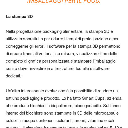
IMBALLAGGI PER IL FOOD.
La stampa 3D
Nella progettazione packaging alimentare, la stampa 3D è
utilizzata soprattutto per
ridurre i tempi di prototipazione e per
correggerne gli errori.
I software per la stampa 3D permettono
di creare tracciati vettoriali su misura, visualizzare il modello
completo di grafica personalizzata e stampare l’imballaggio
senza dover investire in attrezzature, fustelle e software
dedicati.
Un’altra interessante evoluzione è la possibilità di rendere un
tutt’uno packaging e prodotto. Lo ha fatto Smart Cups, azienda
che produce bicchieri in biopolimero, biodegadabilie. Sul fondo
interno del bicchiere sono stampate in 3D delle microcapsule
solubili in acqua contenenti coloranti, aromi, vitamine e sali
minerali. Il bicchiere è venduto tal quale in confezioni da 5, 10 o