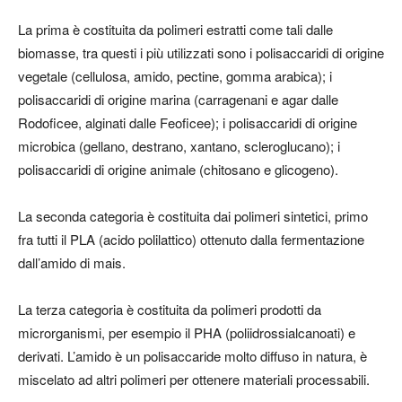
La prima è costituita da
polimeri estratti come tali dalle
biomasse
, tra questi i più utilizzati sono i polisaccaridi di origine
vegetale (cellulosa, amido, pectine, gomma arabica); i
polisaccaridi di origine marina (carragenani e agar dalle
Rodoficee, alginati dalle Feoficee); i polisaccaridi di origine
microbica (gellano, destrano, xantano, scleroglucano); i
polisaccaridi di origine animale (chitosano e glicogeno).
La seconda categoria è costituita dai
polimeri sintetici
, primo
fra tutti il PLA (acido polilattico) ottenuto dalla fermentazione
dall’amido di mais.
La terza categoria è costituita da
polimeri prodotti da
microrganismi
, per esempio il PHA (poliidrossialcanoati) e
derivati. L’amido è un polisaccaride molto diffuso in natura, è
miscelato ad altri polimeri per ottenere materiali processabili.