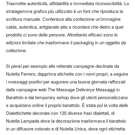
Trasmette autenticità, affidabilità e immediata riconoscibilità. Lo
stratagemma grafico più utilizzato è un
font che riproduca la
scrittura manuale
. Conferisce alla confezione un’immagine
calda, autentica, artigianale atta a ricordare che dietro a quel
prodotto ci sono delle persone. Altrettanto efficaci sono le
edizioni limitate che trasformano il packaging in un oggetto da
collezione.
Si pensi per esempio alle reiterate campagne declinate da
Nutella Ferrero, dapprima etichette con i nomi propri, a seguire
i messaggi positivi per augurare una buona giornata rafforzati
dalle campagne web
The Message Delivery
e
Messaggi in
Barattolo
e dal temporary eshop dove gli utenti personalizzano
e acquistano online il proprio barattolo. È stata poi la volta delle
Dialettichette
decorate con 135 diverse frasi dialettali, di
Nutella Lampada
dove la decorazione trasformava il barattolo
in un diffusore colorato e di
Nutella Unica
, dove ogni etichetta