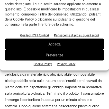
scelte dettagliate. Le tue scelte saranno applicate solamente a
dei rifiuti organici per 3 mesi, il compost ottenuto è vagliato con
questo sito. È possibile modificare le impostazioni in qualsiasi
un setaccio di 2 mm di luce. I residui del materiale di prova
momento, compreso il ritiro del consenso, utilizzando i pulsanti
aventi dimensioni superiori a 2 mm non devono ammontare a
della Cookie Policy o cliccando sul pulsante di gestione del
più del 10% della massa iniziale. L’assenza di effetti negativi
consenso nella parte inferiore dello schermo.
sul processo di compostaggio e sulla qualità del compost sono
Gestisci 1771 fornitori
Per saperne di più su questi scopi
verificate rispettivamente con una prova di compostaggio su
scala pilota e con una prova di crescita di piante eseguita su
Accetta
campioni di compost ottenuto dal materiale di prova. Non si
Preferenze
devono esserci differenze rispetto ad un compost di controllo.
Cookie Policy
Privacy Policy
Particolarmente originali in tal senso sono le scatole in fibra
cellulosica da materiale riciclato, riciclabile, compostabile,
biodegradabile nella cui struttura sono inseriti semi ricavati da
piante coltivate rispettando gli obblighi imposti dalla normativa
sulla agricoltura biologica. Terminato il prodotto, il consumatore
immerge il contenitore in acqua per un minuto circa e lo
sotterra. Dopo qualche settimana nasceranno piante di erbe