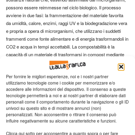
possono essere reimmesse nel ciclo biologico. Il processo
avviene in
due fasi
: la
frammentazione
del materiale favorita
da umidità, calore, enzimi, raggi UV e la
biodegradazione
vera
e propria a opera di microrganismi, che utilizzano i suddetti
frammenti come fonte alimentare e di energia trasformandoli in
CO2 e acqua in tempi accettabili. La compostabilità è la
capacità di un materiale di trasformarsi in compost mediante
compostaggio. I materiali compostabili devono essere
biodegradabili, disintegrabili, non devono incidere
Per fornire le migliori esperienze, noi e i nostri partner
negativamente sulla qualità del compost. La biodegradabilità è
utilizziamo tecnologie come i cookie per memorizzare e/o
valutata misurando la conversione metabolica del materiale
accedere alle informazioni del dispositivo. Il consenso a queste
compostabile in anidride carbonica. La valutazione quantitativa
tecnologie permetterà a noi e ai nostri partner di elaborare dati
e temporale è effettuata con un metodo di prova standard.
personali come il comportamento durante la navigazione o gli ID
univoci su questo sito e di mostrare annunci (non)
personalizzati. Non acconsentire o ritirare il consenso può
La disintegrabilità è la frammentazione e perdita di visibilità del
influire negativamente su alcune caratteristiche e funzioni.
materiale nel compost finale. È misurata con una prova di
compostaggio su scala pilota. Il materiale è biodegradato con
Clicca qui sotto per acconsentire a quanto sopra o per fare