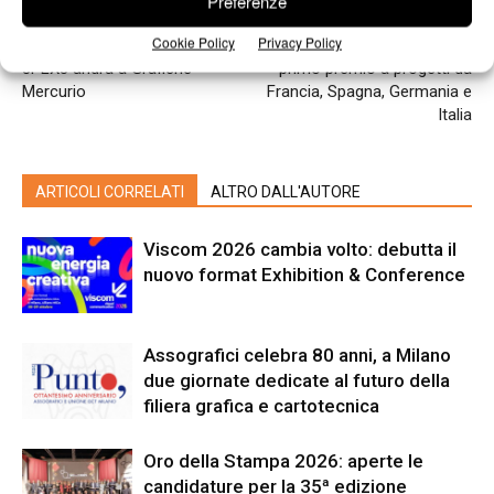
Preferenze
Articolo precedente
Prossimo articolo
Cookie Policy
Privacy Policy
La prima Heidelberg XL 106
Fedrigoni Top Award 2015:
8PLX3 andrà a Grafiche
primo premio a progetti da
Mercurio
Francia, Spagna, Germania e
Italia
ARTICOLI CORRELATI
ALTRO DALL'AUTORE
Viscom 2026 cambia volto: debutta il
nuovo format Exhibition & Conference
Assografici celebra 80 anni, a Milano
due giornate dedicate al futuro della
filiera grafica e cartotecnica
Oro della Stampa 2026: aperte le
candidature per la 35ª edizione