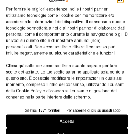
Per fornire le migliori esperienze, noi e i nostri partner
utilizziamo tecnologie come i cookie per memorizzare e/o
accedere alle informazioni del dispositivo. Il consenso a queste
tecnologie permetterà a noi e ai nostri partner di elaborare dati
personali come il comportamento durante la navigazione o gli ID
Ho letto e accetto
l'informativa sulla privacy*
univoci su questo sito e di mostrare annunci (non)
personalizzati. Non acconsentire o ritirare il consenso può
influire negativamente su alcune caratteristiche e funzioni.
Clicca qui sotto per acconsentire a quanto sopra o per fare
scelte dettagliate. Le tue scelte saranno applicate solamente a
TAG
Assografici
Bona
innovazione
questo sito. È possibile modificare le impostazioni in qualsiasi
momento, compreso il ritiro del consenso, utilizzando i pulsanti
della Cookie Policy o cliccando sul pulsante di gestione del
consenso nella parte inferiore dello schermo.
Gestisci 1771 fornitori
Per saperne di più su questi scopi
Accetta