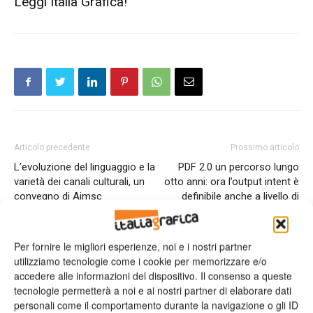
Leggi Italia Grafica!
Articolo precedente
Prossimo articolo
L’evoluzione del linguaggio e la
PDF 2.0 un percorso lungo
varietà dei canali culturali, un
otto anni: ora l’output intent è
convegno di Aimsc
definibile anche a livello di
pagina
Per fornire le migliori esperienze, noi e i nostri partner
utilizziamo tecnologie come i cookie per memorizzare e/o
ARTICOLI CORRELATI
ALTRO DALL'AUTORE
accedere alle informazioni del dispositivo. Il consenso a queste
tecnologie permetterà a noi e ai nostri partner di elaborare dati
Viscom 2026 cambia volto: debutta il
personali come il comportamento durante la navigazione o gli ID
nuovo format Exhibition & Conference