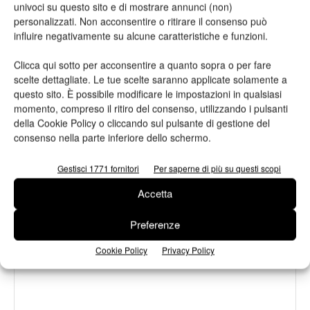
univoci su questo sito e di mostrare annunci (non)
personalizzati. Non acconsentire o ritirare il consenso può
influire negativamente su alcune caratteristiche e funzioni.
Assografici celebra 80 anni, a Milano
Clicca qui sotto per acconsentire a quanto sopra o per fare
due giornate dedicate al futuro della
scelte dettagliate. Le tue scelte saranno applicate solamente a
filiera grafica e cartotecnica
questo sito. È possibile modificare le impostazioni in qualsiasi
momento, compreso il ritiro del consenso, utilizzando i pulsanti
Heidelberg punta su packaging,
della Cookie Policy o cliccando sul pulsante di gestione del
digitale e nuove tecnologie: approvata
consenso nella parte inferiore dello schermo.
la strategia 2026
Gestisci 1771 fornitori
Per saperne di più su questi scopi
Accetta
Preferenze
LASCIA UN COMMENTO
Cookie Policy
Privacy Policy