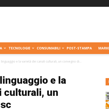
A
TECNOLOGIE
CONSUMABILI
POST-STAMPA
MARK
 linguaggio e la varietà dei canali culturali, un convegno di...
linguaggio e la
 culturali, un
msc