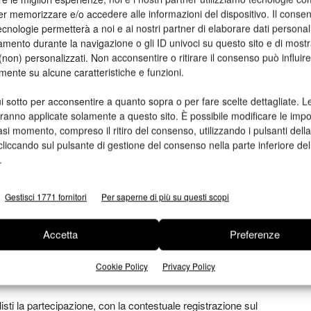
er memorizzare e/o accedere alle informazioni del dispositivo. Il conse
cnologie permetterà a noi e ai nostri partner di elaborare dati personal
ll’Università di Scienze Gastronomiche di Pollenzo
mento durante la navigazione o gli ID univoci su questo sito e di most
non) personalizzati. Non acconsentire o ritirare il consenso può influire
rietà
mente su alcune caratteristiche e funzioni.
i sotto per acconsentire a quanto sopra o per fare scelte dettagliate. L
’Estate Onlus
aranno applicate solamente a questo sito. È possibile modificare le impo
anni Arpino”
asi momento, compreso il ritiro del consenso, utilizzando i pulsanti dell
cliccando sul pulsante di gestione del consenso nella parte inferiore del
.
miazione per l’edizione 2017 del concorso internazionale di
la giungla e al Mondo Disney.
Gestisci 1771 fornitori
Per saperne di più su questi scopi
o agli artisti vincitori del concorso, quest’anno è previsto
dei
Musei della Stampa e della Carta
che ha inteso risaltare
Accetta
Preferenze
izionali usate da sole o in combinazioni diverse, in accordo
Cookie Policy
Privacy Policy
isti la partecipazione, con la contestuale registrazione sul