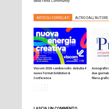
della Fenix Community
ARTICOLI CORRELATI
ALTRO DALL'AUTORE
Viscom 2026 cambia volto: debutta il
Assografici 
nuovo format Exhibition &
due giornate
Conference
filiera graf
LASCIA UN COMMENTO