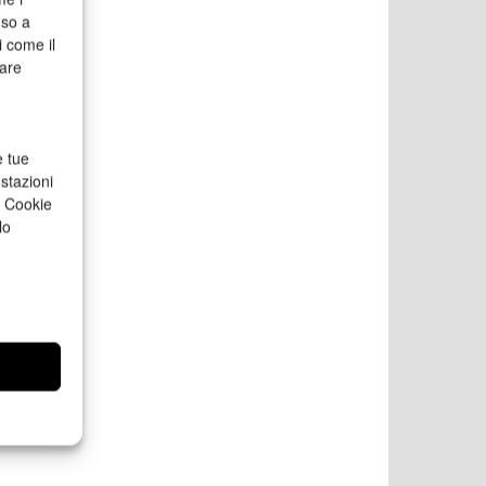
nso a
i come il
rare
e tue
stazioni
a Cookie
lo