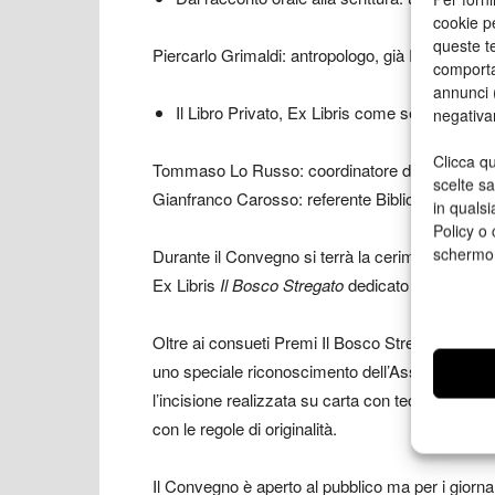
cookie p
queste te
Piercarlo Grimaldi: antropologo, già Rettore de
comporta
annunci (
Il Libro Privato, Ex Libris come segno di prop
negativa
Clicca qu
Tommaso Lo Russo: coordinatore di Solstizio d
scelte s
Gianfranco Carosso: referente Biblioteca “Giov
in qualsi
Policy o 
schermo
Durante il Convegno si terrà la cerimonia di pre
Ex Libris
Il Bosco Stregato
dedicato al Libro del
Oltre ai consueti Premi Il Bosco Stregato destinat
uno speciale riconoscimento dell’Associazione 
l’incisione realizzata su carta con tecniche trad
con le regole di originalità.
Il Convegno è aperto al pubblico ma per i giornal