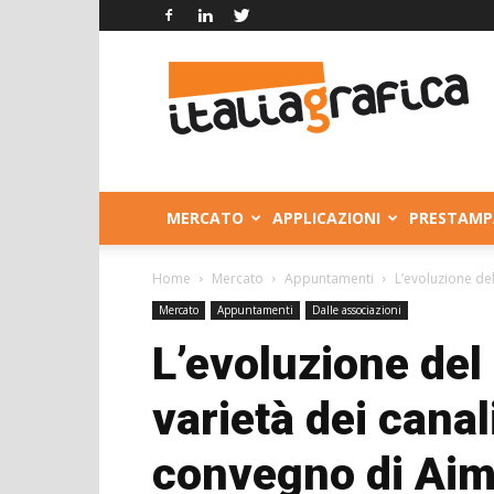
Italia
Grafica
MERCATO
APPLICAZIONI
PRESTAMP
Home
Mercato
Appuntamenti
L’evoluzione del
Mercato
Appuntamenti
Dalle associazioni
L’evoluzione del 
varietà dei canali
convegno di Ai