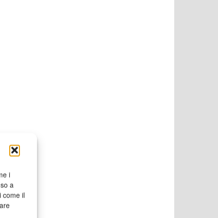
me i
nso a
i come il
rare