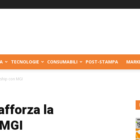
A
TECNOLOGIE
CONSUMABILI
POST-STAMPA
MARK
rship con MGI
afforza la
 MGI