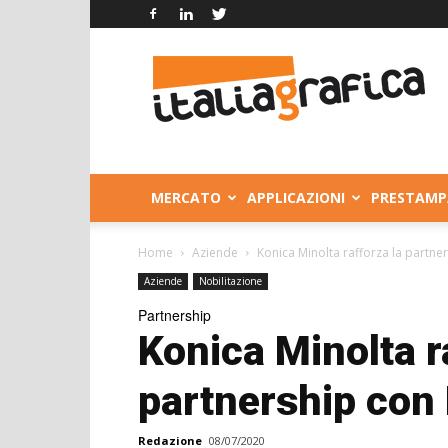
Italia
Grafica
MERCATO
APPLICAZIONI
PRESTAMP
Home
Aziende
Konica Minolta rafforza la partne
Aziende
Nobilitazione
Partnership
Konica Minolta r
partnership con
Redazione
08/07/2020