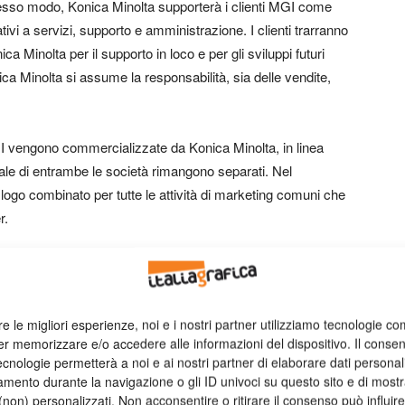
 stesso modo, Konica Minolta supporterà i clienti MGI come
ativi a servizi, supporto e amministrazione. I clienti trarranno
ica Minolta per il supporto in loco e per gli sviluppi futuri
a Minolta si assume la responsabilità, sia delle vendite,
MGI vengono commercializzate da Konica Minolta, in linea
ndale di entrambe le società rimangono separati. Nel
logo combinato per tutte le attività di marketing comuni che
r.
pa di entrare nel mondo della nobilitazione digitale, Konica
JETvarnish 3D One. Si tratta di un modello entry-level, che
a di produzione AccurioPress di Konica Minolta e che è
re le migliori esperienze, noi e i nostri partner utilizziamo tecnologie co
iccole e medie tirature. MGI JETvarnish 3D One utilizza
er memorizzare e/o accedere alle informazioni del dispositivo. Il conse
ficando così l’attività di nobilitazione.
cnologie permetterà a noi e ai nostri partner di elaborare dati personal
mento durante la navigazione o gli ID univoci su questo sito e di most
non) personalizzati. Non acconsentire o ritirare il consenso può influire