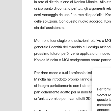
la rete di distribuzione di Konica Minolta. Allo
unico punto di contatto per tutti gli argomenti rel
così vantaggio da una fitta rete di specialisti Kon
delle soluzioni. Con questo nuovo accordo, Konic
sia dell’assistenza.
Mentre le tecnologie e le soluzioni relative a 
generale l’identità del marchio e il design azie
prossimo futuro, però, verrà applicato un nuovo 
Konica Minolta e MGI svolgeranno come partne
Per dare modo a tutti i professionisti della stam
Minolta ha introdotto proprio l’anno scorso MGI 
si integra perfettamente con i sistemi di stamp
Per forni
particolarmente adatto per la nobilitazione di p
cookie p
un’unica vernice per i vari effetti 2D e 3D, sempli
queste te
comporta
annunci (