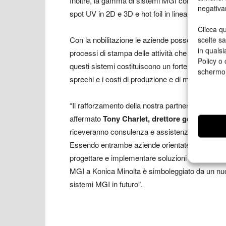
Inoltre, la gamma di sistemi MGI comprende forma
negativa
spot UV in 2D e 3D e hot foil in linea.
Clicca qu
Con la nobilitazione le aziende possono ampliare 
scelte s
in qualsi
processi di stampa delle attività che prima veniva
Policy o 
questi sistemi costituiscono un forte elemento di
schermo
sprechi e i costi di produzione e di massimizzare
“Il rafforzamento della nostra partnership è un gra
affermato
Tony Charlet, drettore generale di
riceveranno consulenza e assistenza su tutti gli a
Essendo entrambe aziende orientate al cliente e
progettare e implementare soluzioni di nobilitazio
MGI a Konica Minolta è simboleggiato da un nu
sistemi MGI in futuro”.