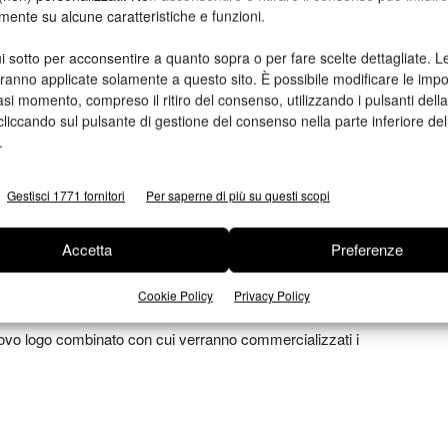
ti fino A1+ con possibilità di creare effetti con vernice
mente su alcune caratteristiche e funzioni.
i sotto per acconsentire a quanto sopra o per fare scelte dettagliate. L
il proprio business e integrare all’interno dei propri
aranno applicate solamente a questo sito. È possibile modificare le impo
asi momento, compreso il ritiro del consenso, utilizzando i pulsanti dell
no esternalizzate. L’alta qualità e l’elevata precisione di
cliccando sul pulsante di gestione del consenso nella parte inferiore del
 differenziazione e consentono agli stampatori di ridurre gli
.
 la produttività.
Gestisci 1771 fornitori
Per saperne di più su questi scopi
nde beneficio per i clienti e le parti interessate”, ha
 MGI Global Business
. “I nostri clienti d’ora in avanti
Accetta
Preferenze
spetti legati alla nobilitazione digitale da un’unica fonte.
 con un ampio team di consulenti, siamo in grado di
Cookie Policy
Privacy Policy
ne su misura per i nostri clienti. L’avvicinamento ulteriore di
ovo logo combinato con cui verranno commercializzati i