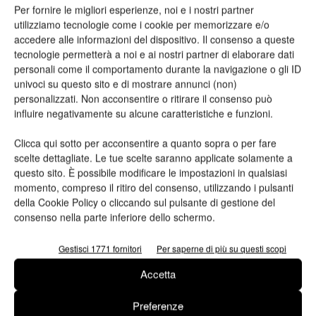
Per fornire le migliori esperienze, noi e i nostri partner
utilizziamo tecnologie come i cookie per memorizzare e/o
accedere alle informazioni del dispositivo. Il consenso a queste
tecnologie permetterà a noi e ai nostri partner di elaborare dati
personali come il comportamento durante la navigazione o gli ID
univoci su questo sito e di mostrare annunci (non)
personalizzati. Non acconsentire o ritirare il consenso può
influire negativamente su alcune caratteristiche e funzioni.
Clicca qui sotto per acconsentire a quanto sopra o per fare
scelte dettagliate. Le tue scelte saranno applicate solamente a
Ho letto e accetto
l'informativa sulla privacy*
questo sito. È possibile modificare le impostazioni in qualsiasi
momento, compreso il ritiro del consenso, utilizzando i pulsanti
della Cookie Policy o cliccando sul pulsante di gestione del
consenso nella parte inferiore dello schermo.
Gestisci 1771 fornitori
Per saperne di più su questi scopi
TAG
ColorPainter™ H3-104s
ColorPainter™ M-64s
OKI Europe
Accetta
Preferenze