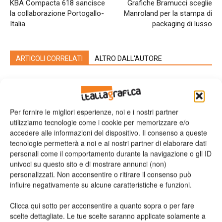
KBA Compacta 618 sancisce
Grafiche Bramucci sceglie
la collaborazione Portogallo-
Manroland per la stampa di
Italia
packaging di lusso
ARTICOLI CORRELATI
ALTRO DALL'AUTORE
Viscom 2026 cambia volto: debutta il
nuovo format Exhibition & Conference
Per fornire le migliori esperienze, noi e i nostri partner
utilizziamo tecnologie come i cookie per memorizzare e/o
Assografici celebra 80 anni, a Milano
accedere alle informazioni del dispositivo. Il consenso a queste
tecnologie permetterà a noi e ai nostri partner di elaborare dati
due giornate dedicate al futuro della
personali come il comportamento durante la navigazione o gli ID
filiera grafica e cartotecnica
univoci su questo sito e di mostrare annunci (non)
personalizzati. Non acconsentire o ritirare il consenso può
Heidelberg punta su packaging,
influire negativamente su alcune caratteristiche e funzioni.
digitale e nuove tecnologie: approvata
la strategia 2026
Clicca qui sotto per acconsentire a quanto sopra o per fare
scelte dettagliate. Le tue scelte saranno applicate solamente a