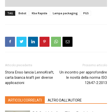
TAG
Bobst
Kba Rapida
Lampa packaging
PGS
Articolo precedente
Prossimo articolo
Stora Enso lancia LennoKraft,
Un incontro per approfondire
carta bianca kraft per diverse
le novità della norma ISO
applicazioni
12647-2:2013
ARTICOLI CORRELATI
ALTRO DALL'AUTORE