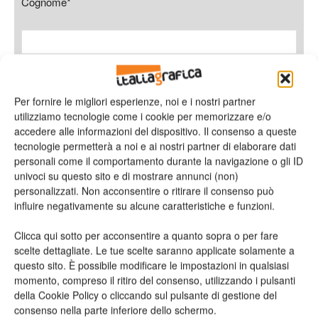
Cognome*
Azienda
Per fornire le migliori esperienze, noi e i nostri partner
utilizziamo tecnologie come i cookie per memorizzare e/o
accedere alle informazioni del dispositivo. Il consenso a queste
tecnologie permetterà a noi e ai nostri partner di elaborare dati
E-mail*
personali come il comportamento durante la navigazione o gli ID
univoci su questo sito e di mostrare annunci (non)
personalizzati. Non acconsentire o ritirare il consenso può
influire negativamente su alcune caratteristiche e funzioni.
Clicca qui sotto per acconsentire a quanto sopra o per fare
Telefono
scelte dettagliate. Le tue scelte saranno applicate solamente a
questo sito. È possibile modificare le impostazioni in qualsiasi
momento, compreso il ritiro del consenso, utilizzando i pulsanti
della Cookie Policy o cliccando sul pulsante di gestione del
consenso nella parte inferiore dello schermo.