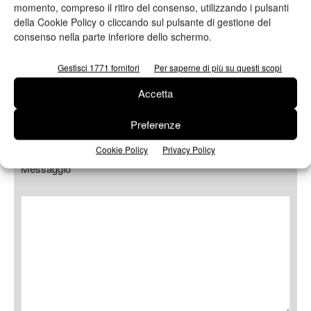
momento, compreso il ritiro del consenso, utilizzando i pulsanti
Telefono
della Cookie Policy o cliccando sul pulsante di gestione del
consenso nella parte inferiore dello schermo.
Gestisci 1771 fornitori
Per saperne di più su questi scopi
Oggetto
Accetta
Preferenze
Cookie Policy
Privacy Policy
Messaggio