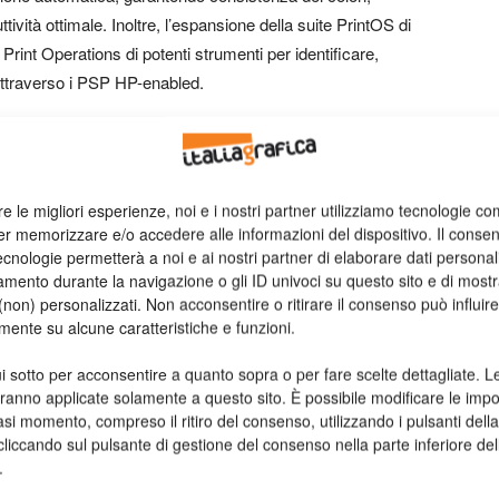
ttività ottimale. Inoltre, l’espansione della suite PrintOS di
rint Operations di potenti strumenti per identificare,
attraverso i PSP HP-enabled.
e l’espansione di Canva Print. Le innovazioni di HP nel
la stampa digitale sono state il fulcro dell’espansione di
Print and Partnerships di Canva. “Con i nostri team che
re le migliori esperienze, noi e i nostri partner utilizziamo tecnologie co
u ulteriori sedi PSP, possiamo ampliare le nostre capacità di
er memorizzare e/o accedere alle informazioni del dispositivo. Il conse
simo la possibilità per la nostra community globale di dare
cnologie permetterà a noi e ai nostri partner di elaborare dati personal
mento durante la navigazione o gli ID univoci su questo sito e di most
non) personalizzati. Non acconsentire o ritirare il consenso può influire
mente su alcune caratteristiche e funzioni.
zione visiva su larga scala
i sotto per acconsentire a quanto sopra o per fare scelte dettagliate. L
aranno applicate solamente a questo sito. È possibile modificare le impo
nva Enterprise, una nuova opzione di abbonamento per
asi momento, compreso il ritiro del consenso, utilizzando i pulsanti dell
grandi aziende. Con le imprese di tutto il mondo che devono
cliccando sul pulsante di gestione del consenso nella parte inferiore del
a richiesta di piattaforme di comunicazione visiva che
.
rabilità. Nell’ambito dell’accordo, HP implementerà Canva