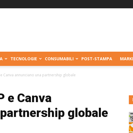
A
TECNOLOGIE
CONSUMABILI
POST-STAMPA
MARK
 e Canva annunciano una partnership globale
P e Canva
partnership globale