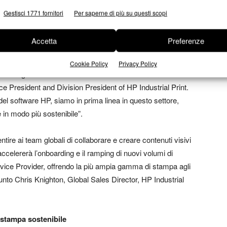
endita globali di HP di creare, collaborare e pubblicare
Gestisci 1771 fornitori
Per saperne di più su questi scopi
Accetta
Preferenze
no di HP in partnership di questa importanza. Siamo rimasti
e non vediamo l’ora di aumentare la produttività del nostro
Cookie Policy
Privacy Policy
 di bottiglia che ostacolano la creazione di contenuti visivi su
ce President and Division President of HP Industrial Print.
del software HP, siamo in prima linea in questo settore,
 in modo più sostenibile”.
ire ai team globali di collaborare e creare contenuti visivi
celererà l’onboarding e il ramping di nuovi volumi di
ervice Provider, offrendo la più ampia gamma di stampa agli
unto Chris Knighton, Global Sales Director, HP Industrial
a stampa sostenibile