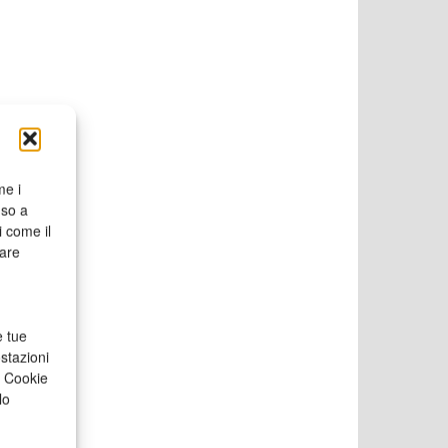
me i
nso a
i come il
rare
e tue
stazioni
a Cookie
lo