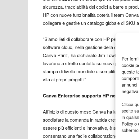
sicurezza, tracciabilità dei codici a barre e produ
HP con nuove funzionalità doterà il team Canva P
collegare e gestire un catalogo globale di SKU 
“Siamo lieti di collaborare con HP per accelerar
software cloud, nella gestione della qualità e nel
Canva Print”, ha dichiarato Jim Towle, Head of 
Per forni
lavorano a stretto contatto su nuovi prodotti e s
cookie p
stampa di livello mondiale e semplificare al mas
queste te
comporta
vita ai propri progetti.”
annunci (
negativa
Canva Enterprise supporta HP nella comunica
Clicca qu
scelte s
All’inizio di questo mese Canva ha lanciato Ca
in qualsi
soddisfare la domanda in rapida crescita delle 
Policy o 
essere più efficienti e innovative, è aumentata l
schermo
consentano una facile collaborazione e interope