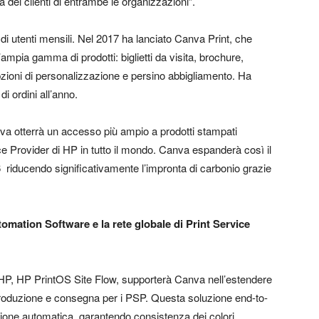
 dei clienti di entrambe le organizzazioni”.
di utenti mensili. Nel 2017 ha lanciato Canva Print, che
ampia gamma di prodotti: biglietti da visita, brochure,
opzioni di personalizzazione e persino abbigliamento. Ha
i ordini all’anno.
va otterrà un accesso più ampio a prodotti stampati
e Provider di HP in tutto il mondo. Canva espanderà così il
 riducendo significativamente l’impronta di carbonio grazie
mation Software e la rete globale di Print Service
 HP, HP PrintOS Site Flow, supporterà Canva nell’estendere
roduzione e consegna per i PSP. Questa soluzione end-to-
azione automatica, garantendo consistenza dei colori,