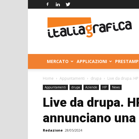
Italia
Grafica
MERCATO
APPLICAZIONI
PRESTAMP
Home
Appuntamenti
drupa
Live da drupa. HP
Appuntamenti
drupa
Aziende
HP
News
Live da drupa. H
annunciano una 
Redazione
28/05/2024