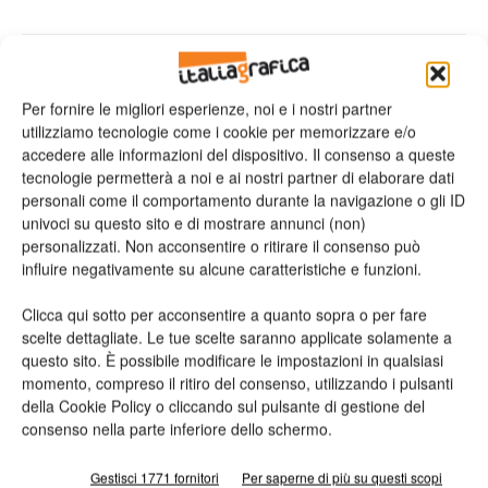
Per fornire le migliori esperienze, noi e i nostri partner
utilizziamo tecnologie come i cookie per memorizzare e/o
accedere alle informazioni del dispositivo. Il consenso a queste
tecnologie permetterà a noi e ai nostri partner di elaborare dati
personali come il comportamento durante la navigazione o gli ID
Articolo precedente
Prossimo articolo
univoci su questo sito e di mostrare annunci (non)
Live da drupa. Müller Martini,
Live da drupa. Zünd, il taglio è
personalizzati. Non acconsentire o ritirare il consenso può
importante partnership siglata
personale
influire negativamente su alcune caratteristiche e funzioni.
Clicca qui sotto per acconsentire a quanto sopra o per fare
scelte dettagliate. Le tue scelte saranno applicate solamente a
ARTICOLI CORRELATI
ALTRO DALL'AUTORE
questo sito. È possibile modificare le impostazioni in qualsiasi
momento, compreso il ritiro del consenso, utilizzando i pulsanti
Viscom 2026 cambia volto: debutta il
della Cookie Policy o cliccando sul pulsante di gestione del
nuovo format Exhibition & Conference
consenso nella parte inferiore dello schermo.
Gestisci 1771 fornitori
Per saperne di più su questi scopi