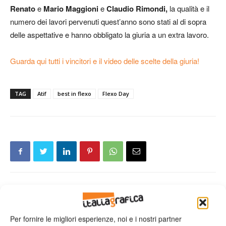
Renato
e
Mario Maggioni
e
Claudio Rimondi,
la qualità e il
numero dei lavori pervenuti quest’anno sono stati al di sopra
delle aspettative e hanno obbligato la giuria a un extra lavoro.
Guarda qui tutti i vincitori e il video delle scelte della giuria!
TAG
Atif
best in flexo
Flexo Day
Articolo precedente
Prossimo articolo
Etichette: Litografia Castello
Il gruppo Giovani imprenditori
Per fornire le migliori esperienze, noi e i nostri partner
raddoppia con Gallus
di Assografici si è riunito a