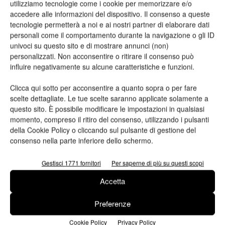
utilizziamo tecnologie come i cookie per memorizzare e/o
Maranello
accedere alle informazioni del dispositivo. Il consenso a queste
tecnologie permetterà a noi e ai nostri partner di elaborare dati
personali come il comportamento durante la navigazione o gli ID
ARTICOLI CORRELATI
ALTRO DALL'AUTORE
univoci su questo sito e di mostrare annunci (non)
personalizzati. Non acconsentire o ritirare il consenso può
influire negativamente su alcune caratteristiche e funzioni.
Viscom 2026 cambia volto: debutta il
nuovo format Exhibition & Conference
Clicca qui sotto per acconsentire a quanto sopra o per fare
scelte dettagliate. Le tue scelte saranno applicate solamente a
questo sito. È possibile modificare le impostazioni in qualsiasi
Assografici celebra 80 anni, a Milano
momento, compreso il ritiro del consenso, utilizzando i pulsanti
due giornate dedicate al futuro della
della Cookie Policy o cliccando sul pulsante di gestione del
consenso nella parte inferiore dello schermo.
filiera grafica e cartotecnica
Gestisci 1771 fornitori
Per saperne di più su questi scopi
Heidelberg punta su packaging,
digitale e nuove tecnologie: approvata
Accetta
la strategia 2026
Preferenze
Cookie Policy
Privacy Policy