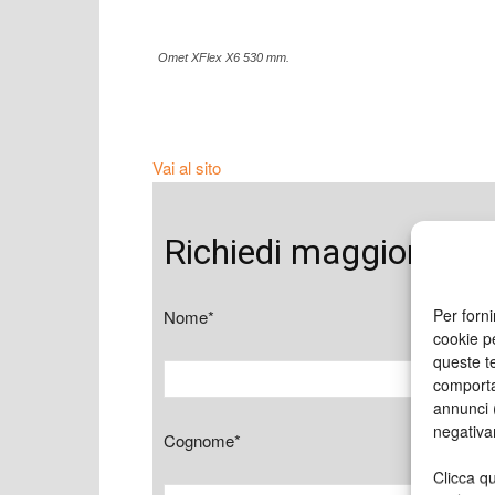
Omet XFlex X6 530 mm.
Vai al sito
Richiedi maggiori inf
Per forni
Nome*
cookie p
queste te
comporta
annunci (
negativa
Cognome*
Clicca qu