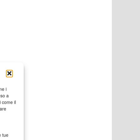
me i
nso a
i come il
rare
e tue