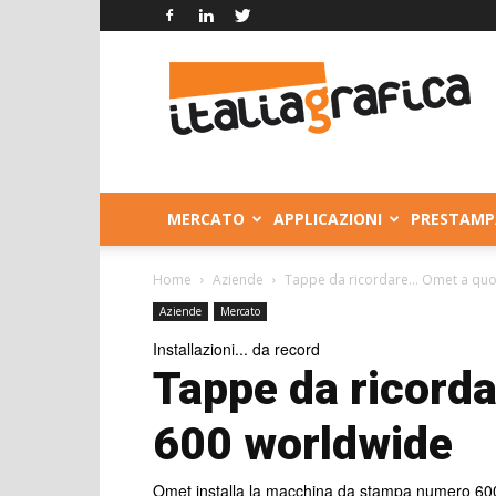
Italia
Grafica
MERCATO
APPLICAZIONI
PRESTAMP
Home
Aziende
Tappe da ricordare… Omet a quo
Aziende
Mercato
Installazioni... da record
Tappe da ricord
600 worldwide
Omet installa la macchina da stampa numero 60