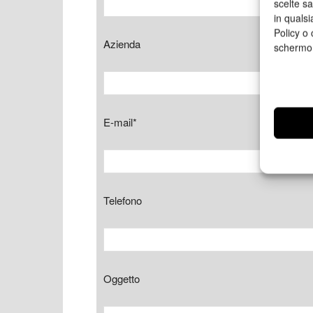
scelte s
in qualsi
Policy o 
Azienda
schermo
E-mail*
Telefono
Oggetto