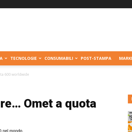
A
TECNOLOGIE
CONSUMABILI
POST-STAMPA
MARK
ta 600 worldwide
are… Omet a quota
0 nel mondo.