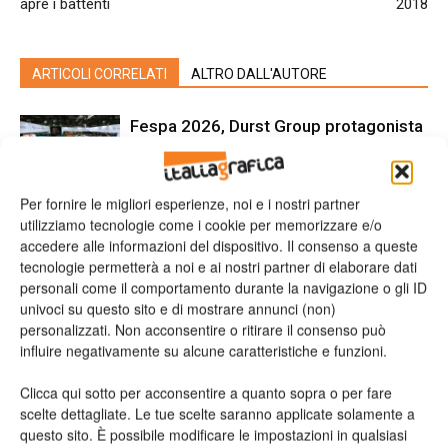
apre i battenti
2018
ARTICOLI CORRELATI
ALTRO DALL'AUTORE
Fespa 2026, Durst Group protagonista
di innovazione e visione
Per fornire le migliori esperienze, noi e i nostri partner
Canon porta a Fespa 2026 il grande
utilizziamo tecnologie come i cookie per memorizzare e/o
formato senza limiti
accedere alle informazioni del dispositivo. Il consenso a queste
tecnologie permetterà a noi e ai nostri partner di elaborare dati
personali come il comportamento durante la navigazione o gli ID
univoci su questo sito e di mostrare annunci (non)
Durst celebra 90 anni a Fespa 2026
personalizzati. Non acconsentire o ritirare il consenso può
influire negativamente su alcune caratteristiche e funzioni.
Clicca qui sotto per acconsentire a quanto sopra o per fare
scelte dettagliate. Le tue scelte saranno applicate solamente a
questo sito. È possibile modificare le impostazioni in qualsiasi