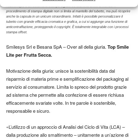
ToBeUnique è un sistema di stampa digitale su alluminio unico al mondo. Il
procedimento di stampa digitale non si limita al mantello del tubetto, ma può ricoprire
anche la capsula in un unicum straordinario. Infatti è possibile personalizzare il
tubetto con grande efficacia cromatica e grafica, a cui si aggiunge una funzione di
anticontraffazione, proteggendo il copyright. È totalmente integrabile con i processi
stampa offset.
Smilesys Srl e Besana SpA – Over all della giuria.
Top Smile
Lite per Frutta Secca.
Motivazione della giuria: unisce la sostenibilità data dal
risparmio di materia prime e semplificazione del packaging al
servizio al consumatore. Limita lo spreco del prodotto grazie
ad sistema che permette alla confezione di essere richiusa
efficacemente svariate volte. In tre parole è sostenibile,
responsabile e sicuro.
«L’utilizzo di un approccio di Analisi del Ciclo di Vita (LCA) –
dalla produzione allo smaltimento – unitamente a un’azione di