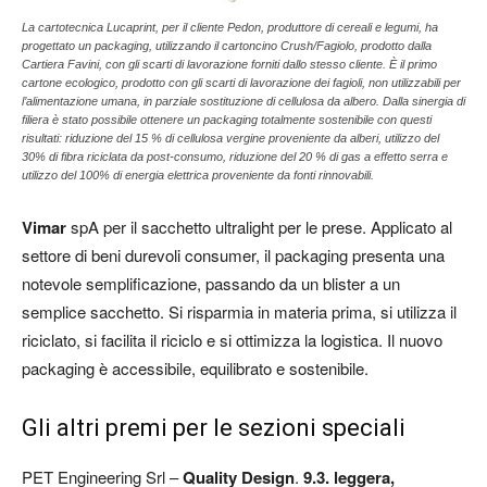
La cartotecnica Lucaprint, per il cliente Pedon, produttore di cereali e legumi, ha
progettato un packaging, utilizzando il cartoncino Crush/Fagiolo, prodotto dalla
Cartiera Favini, con gli scarti di lavorazione forniti dallo stesso cliente. È il primo
cartone ecologico, prodotto con gli scarti di lavorazione dei fagioli, non utilizzabili per
l’alimentazione umana, in parziale sostituzione di cellulosa da albero. Dalla sinergia di
filiera è stato possibile ottenere un packaging totalmente sostenibile con questi
risultati: riduzione del 15 % di cellulosa vergine proveniente da alberi, utilizzo del
30% di fibra riciclata da post-consumo, riduzione del 20 % di gas a effetto serra e
utilizzo del 100% di energia elettrica proveniente da fonti rinnovabili.
Vimar
spA per il sacchetto ultralight per le prese. Applicato al
settore di beni durevoli consumer, il packaging presenta una
notevole semplificazione, passando da un blister a un
semplice sacchetto. Si risparmia in materia prima, si utilizza il
riciclato, si facilita il riciclo e si ottimizza la logistica. Il nuovo
packaging è accessibile, equilibrato e sostenibile.
Gli altri premi per le sezioni speciali
PET Engineering Srl –
Quality Design
.
9.3. leggera,