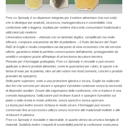
Fres-co Spready è un dispenser integrato per il settore alimentare (ma non solo)
che si distingue per praticità, sicurezza, maneggevolezza e sostenibilità. Una
confezione utile e leggera, studiata per mettere d’accordo consumatori tradizionali e
utilizzatori più moderni.
L’innovativa soluzione – ottenuta con un laminato duplice, semplificato ma molto
efficace, composto unicamente da film di polietilene – è frutto del lavoro del Team
R&D di Goglio e risulta competitiva sia dal punto di vista economico che del servizio
offerto: garantisce infatti la perfetta conservazione dell’alimento, proteggendolo da
umidità e ossigeno grazie all’impiego di un’esclusiva laccatura barriera.
Pensato per il formaggio grattugiato, Fres-co Spready è versatile e può essere
applicato a diversi prodotti alimentari, come le guarnizioni per i dolci, le spezie o la
farina di mais per la polenta, oltre ad altri settori non food (sementi, concimi o prodotti
granulari da spargere).
Nella parte superiore, sotto a una protezione igienica e sicura, Goglio ha realizzato
due fori che servono per dosare e spargere il prodotto contenuto senza la necessità
di dispositivi ausiliari. Grazie alla sagomatura della confezione, che si traduce in una
comoda impugnatura, l’utilizzatore può inclinare il pack e spargere il prodotto sul
piatto o nella ricetta in modo uniforme, senza sprechi e senza sporcare.
La busta può inoltre essere richiusa in modo sicuro: il formaggio può essere
conservato fino al successivo utilizzo senza ricorrere alle tradizionali mollette o alle
richiusure in plastica.
Fres-co Spready è riciclabile e rilavorabile, in quanto deriva da un’unica famiglia di
materiali. Soddisfa inoltre i requisiti di sostenibilità poiché la confezione vuota pesa