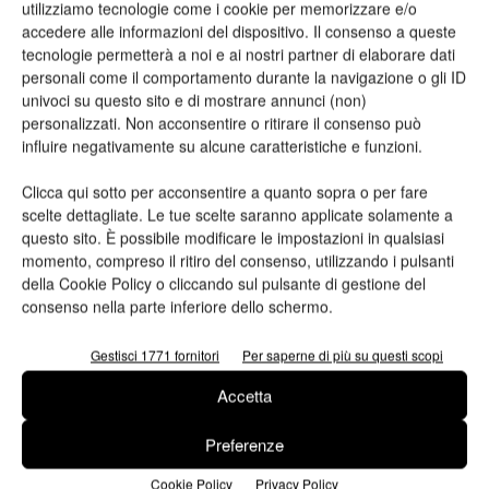
utilizziamo tecnologie come i cookie per memorizzare e/o
accedere alle informazioni del dispositivo. Il consenso a queste
Motivazione della giuria: ex aequo all’innovazione per una
tecnologie permetterà a noi e ai nostri partner di elaborare dati
nuova tecnologia di stampa digitale che contente una vestibilità
personali come il comportamento durante la navigazione o gli ID
grafica totale del packaging, dal corpo alla capsula. È
univoci su questo sito e di mostrare annunci (non)
personalizzati. Non acconsentire o ritirare il consenso può
lungimirante e informativo, grazie alle potenzialità molto ampie
influire negativamente su alcune caratteristiche e funzioni.
di comunicazione.
Clicca qui sotto per acconsentire a quanto sopra o per fare
scelte dettagliate. Le tue scelte saranno applicate solamente a
questo sito. È possibile modificare le impostazioni in qualsiasi
momento, compreso il ritiro del consenso, utilizzando i pulsanti
della Cookie Policy o cliccando sul pulsante di gestione del
consenso nella parte inferiore dello schermo.
Gestisci 1771 fornitori
Per saperne di più su questi scopi
Accetta
Preferenze
Cookie Policy
Privacy Policy