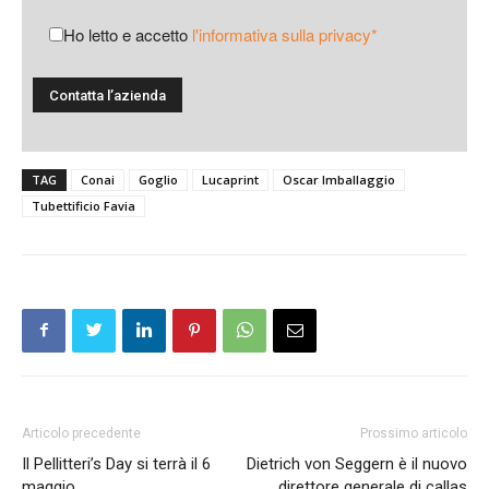
Ho letto e accetto
l'informativa sulla privacy*
TAG
Conai
Goglio
Lucaprint
Oscar Imballaggio
Tubettificio Favia
Articolo precedente
Prossimo articolo
Il Pellitteri’s Day si terrà il 6
Dietrich von Seggern è il nuovo
maggio
direttore generale di callas