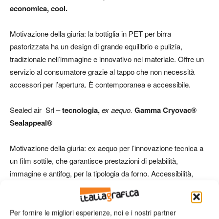
economica, cool.
Motivazione della giuria: la bottiglia in PET per birra
pastorizzata ha un design di grande equilibrio e pulizia,
tradizionale nell’immagine e innovativo nel materiale. Offre un
servizio al consumatore grazie al tappo che non necessità
accessori per l’apertura. È contemporanea e accessibile.
Sealed air Srl –
tecnologia,
ex aequo.
Gamma Cryovac®
Sealappeal®
Motivazione della giuria: ex aequo per l’innovazione tecnica a
un film sottile, che garantisce prestazioni di pelabilità,
immagine e antifog, per la tipologia da forno. Accessibilità,
trasparenza e sicurezza ne sono le caratteristiche peculiari.
Tubettificio Favia Srl –
tecnologia,
ex aequo.
ToBeUnique.
Per fornire le migliori esperienze, noi e i nostri partner