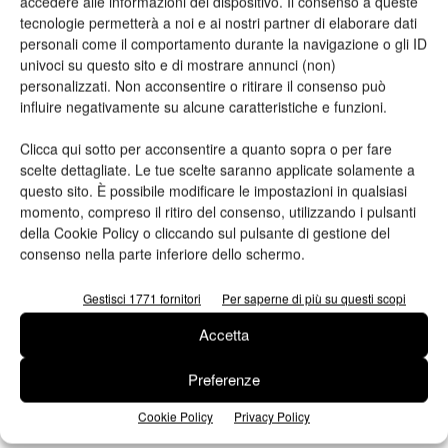
accedere alle informazioni del dispositivo. Il consenso a queste
tecnologie permetterà a noi e ai nostri partner di elaborare dati
personali come il comportamento durante la navigazione o gli ID
univoci su questo sito e di mostrare annunci (non)
personalizzati. Non acconsentire o ritirare il consenso può
influire negativamente su alcune caratteristiche e funzioni.
TAG
Cnosfap
pillitteri
s day
Clicca qui sotto per acconsentire a quanto sopra o per fare
scelte dettagliate. Le tue scelte saranno applicate solamente a
questo sito. È possibile modificare le impostazioni in qualsiasi
momento, compreso il ritiro del consenso, utilizzando i pulsanti
della Cookie Policy o cliccando sul pulsante di gestione del
consenso nella parte inferiore dello schermo.
Gestisci 1771 fornitori
Per saperne di più su questi scopi
Articolo precedente
Prossimo articolo
Accetta
Grafiche Milani festeggia 110
Oscar dell’imballaggio: i
anni e ordina la prima Komori
vincitori 2016
Preferenze
con tecnologia H-UV e H-UV L
(LED) al mondo
Cookie Policy
Privacy Policy