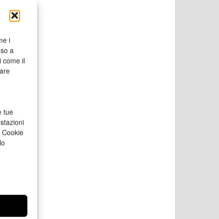
me i
nso a
i come il
rare
e tue
stazioni
a Cookie
lo