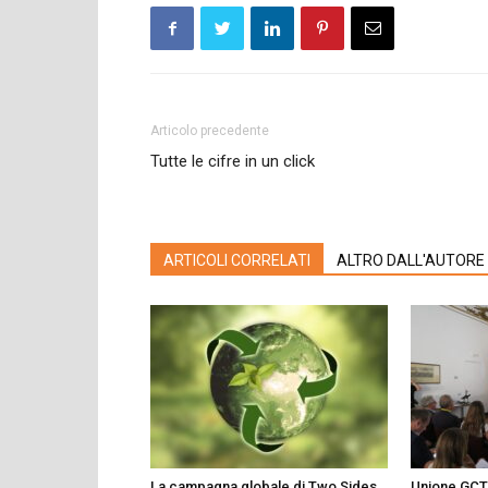
Articolo precedente
Tutte le cifre in un click
ARTICOLI CORRELATI
ALTRO DALL'AUTORE
La campagna globale di Two Sides
Unione GCT: