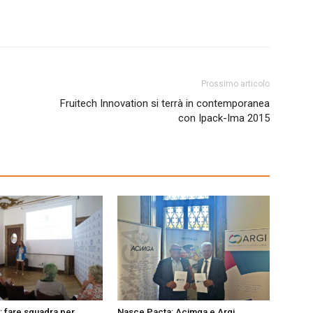
Prossimo articolo
Fruitech Innovation si terrà in contemporanea
con Ipack-Ima 2015
 fare squadra per
Nasce Pacta: Acimga e Argi