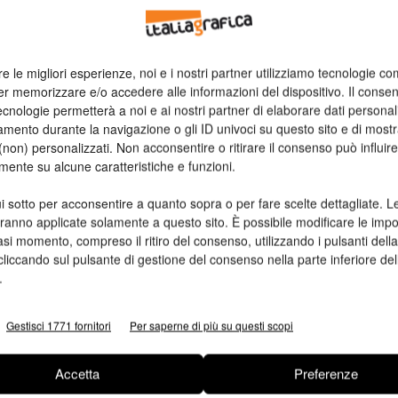
 Insieme a loro si confronteranno anche alcuni esperti
quella di alcuni paesi emergenti.
re le migliori esperienze, noi e i nostri partner utilizziamo tecnologie co
er memorizzare e/o accedere alle informazioni del dispositivo. Il conse
cnologie permetterà a noi e ai nostri partner di elaborare dati personal
mento durante la navigazione o gli ID univoci su questo sito e di most
g
non) personalizzati. Non acconsentire o ritirare il consenso può influire
mente su alcune caratteristiche e funzioni.
i sotto per acconsentire a quanto sopra o per fare scelte dettagliate. L
aranno applicate solamente a questo sito. È possibile modificare le impo
asi momento, compreso il ritiro del consenso, utilizzando i pulsanti dell
cliccando sul pulsante di gestione del consenso nella parte inferiore del
.
 delle Associazioni Grafiche Europee) per riunire giovani
Gestisci 1771 fornitori
Per saperne di più su questi scopi
 Tema dei lavori 2013:
Innovation and Integration of Media
.
Accetta
Preferenze