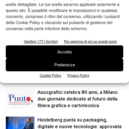
scelte dettagliate. Le tue scelte saranno applicate solamente a
Articolo precedente
Prossimo articolo
questo sito. È possibile modificare le impostazioni in qualsiasi
momento, compreso il ritiro del consenso, utilizzando i pulsanti
Epson entra a far parte di CSR
Fujifilm aggiunge il software
della Cookie Policy o cliccando sul pulsante di gestione del
Europe
tilia Griffin alla suite XMF
consenso nella parte inferiore dello schermo.
Workflow
Gestisci 1771 fornitori
Per saperne di più su questi scopi
ARTICOLI CORRELATI
ALTRO DALL'AUTORE
Accetta
Preferenze
Viscom 2026 cambia volto: debutta il
nuovo format Exhibition & Conference
Cookie Policy
Privacy Policy
Assografici celebra 80 anni, a Milano
due giornate dedicate al futuro della
filiera grafica e cartotecnica
Heidelberg punta su packaging,
digitale e nuove tecnologie: approvata