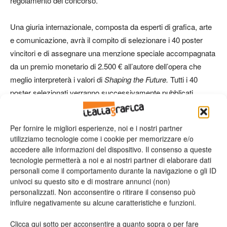
regolamento del concorso.
Una giuria internazionale, composta da esperti di grafica, arte
e comunicazione, avrà il compito di selezionare i 40 poster
vincitori e di assegnare una menzione speciale accompagnata
da un premio monetario di 2.500 € all’autore dell’opera che
meglio interpreterà i valori di
Shaping the Future.
Tutti i 40
poster selezionati verranno successivamente pubblicati
all’interno del catalogo dell’iniziativa, stampato su carta Favini,
e diventeranno parte di una mostra pubblica con sede a
Per fornire le migliori esperienze, noi e i nostri partner
Firenze nel mese di maggio 2018.
utilizziamo tecnologie come i cookie per memorizzare e/o
accedere alle informazioni del dispositivo. Il consenso a queste
tecnologie permetterà a noi e ai nostri partner di elaborare dati
personali come il comportamento durante la navigazione o gli ID
univoci su questo sito e di mostrare annunci (non)
personalizzati. Non acconsentire o ritirare il consenso può
influire negativamente su alcune caratteristiche e funzioni.
Clicca qui sotto per acconsentire a quanto sopra o per fare