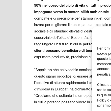
90% nel corso del ciclo di vita di tutti i prod
impegnata verso la sostenibilità ambientale
.
compatte e di precisione per stampa inkjet, com
lavora per migliorare il suo impatto ambientale e qu
sociale e gli standard elevati di gestione della s
essenziale dell’etica di Epson. L’azienda opera q
raggiungere un futuro in cui
le persone non debb
Per forni
clienti possano beneficiare di tecnologie inn
cookie p
esprimere produttività, precisione e creatività su
queste te
comporta
annunci (
“Sappiamo che nel vecchio continente c’è ancora
negativa
questo siamo orgogliosi di essere al fianco del
l’obiettivo di attuare rapidamente i principi, le b
Clicca qu
d’impresa in Europa”, ha dichiarato Henning O
scelte s
in qualsi
“Crediamo che soltanto insieme possiamo arrivar
Policy o 
in cui le persone possano vivere in modo sano, s
schermo