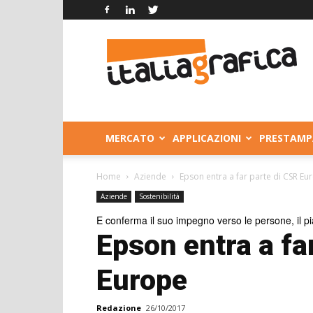
Italia
Grafica
MERCATO
APPLICAZIONI
PRESTAMP
Home
Aziende
Epson entra a far parte di CSR Eu
Aziende
Sostenibilità
E conferma il suo impegno verso le persone, il pi
Epson entra a fa
Europe
Redazione
26/10/2017