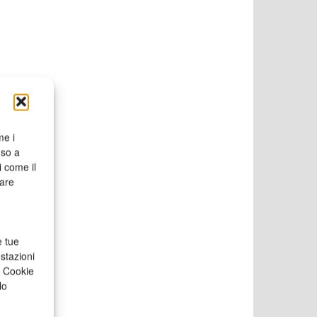
me i
nso a
i come il
rare
e tue
stazioni
a Cookie
lo