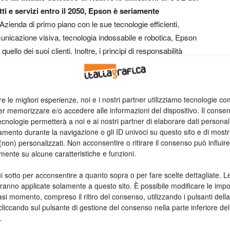
otti e servizi entro il 2050, Epson è seriamente
 Azienda di primo piano con le sue tecnologie efficienti,
unicazione visiva, tecnologia indossabile e robotica, Epson
ello dei suoi clienti. Inoltre, i principi di responsabilità
upply chain a livello internazionale costituiscono una parte
uotidianamente per migliorare i processi con l’obiettivo di
ano più svolgere attività manuali ripetitive e in cui i
re le migliori esperienze, noi e i nostri partner utilizziamo tecnologie co
ovative ad alte prestazioni
che possano permettere di
er memorizzare e/o accedere alle informazioni del dispositivo. Il conse
periori.
cnologie permetterà a noi e ai nostri partner di elaborare dati personal
mento durante la navigazione o gli ID univoci su questo sito e di most
non) personalizzati. Non acconsentire o ritirare il consenso può influire
 molto da fare in termini di responsabilità d’impresa. Per
mente su alcune caratteristiche e funzioni.
le altre 48 aziende di CSR Europe che, come noi, hanno
est practice e gli standard della responsabilità sociale
i sotto per acconsentire a quanto sopra o per fare scelte dettagliate. L
hlsson, Epson Europe CSR director, che ha aggiunto:
aranno applicate solamente a questo sito. È possibile modificare le impo
asi momento, compreso il ritiro del consenso, utilizzando i pulsanti dell
e a un futuro più sostenibile per l’Europa e a una società
cliccando sul pulsante di gestione del consenso nella parte inferiore del
icuro e produttivo”.
.