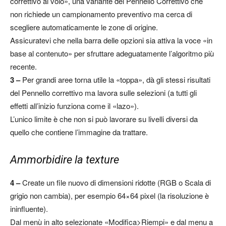
correttivo al volo», una variante del Pennello Correttivo che
non richiede un campionamento preventivo ma cerca di
scegliere automaticamente le zone di origine.
Assicuratevi che nella barra delle opzioni sia attiva la voce «in
base al contenuto» per sfruttare adeguatamente l’algoritmo più
recente.
3 –
Per grandi aree torna utile la «toppa», dà gli stessi risultati
del Pennello correttivo ma lavora sulle selezioni (a tutti gli
effetti all’inizio funziona come il «lazo»).
L’unico limite è che non si può lavorare su livelli diversi da
quello che contiene l’immagine da trattare.
Ammorbidire la texture
4 –
Create un file nuovo di dimensioni ridotte (RGB o Scala di
grigio non cambia), per esempio 64×64 pixel (la risoluzione è
ininfluente).
Dal menù in alto selezionate «Modifica>Riempi» e dal menu a