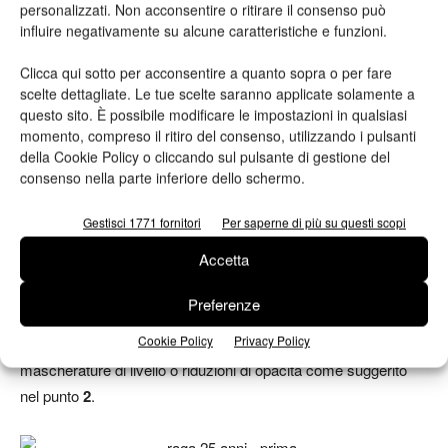
6 –
Duplicate il livello da correggere, invertitelo («Ctrl+I» o
personalizzati. Non acconsentire o ritirare il consenso può
influire negativamente su alcune caratteristiche e funzioni.
«Cmd+I», oppure menu «Immagine>Regolazioni>Inverti») e
applicate il «Filtro>Altro>Accentua passaggio».
Clicca qui sotto per acconsentire a quanto sopra o per fare
Il valore di questo filtro dipende ancora una volta dalle
scelte dettagliate. Le tue scelte saranno applicate solamente a
caratteristiche della pelle da trattare e dalle dimensioni
questo sito. È possibile modificare le impostazioni in qualsiasi
dell’immagine. A ogni modo i buoni valori per cominciare sono
momento, compreso il ritiro del consenso, utilizzando i pulsanti
della Cookie Policy o cliccando sul pulsante di gestione del
sempre quelli bassi e intorno ai 4/8 pixel .
consenso nella parte inferiore dello schermo.
Impostate il metodo di fusione del livello in «Luce vivida» e non
preoccupatevi troppo degli strani artefatti che molto
Gestisci 1771 fornitori
Per saperne di più su questi scopi
probabilmente vedete in corrispondenza dei dettagli della foto.
Accetta
Applicate il «Filtro>Sfocatura>Controllo sfocatura» cambiando
il valore del raggio finché non otterrete in anteprima
Preferenze
l’ammorbidimento desiderato.
Cookie Policy
Privacy Policy
Quando siete soddisfatti confermate e procedete con eventuali
mascherature di livello o riduzioni di opacità come suggerito
nel punto
2
.