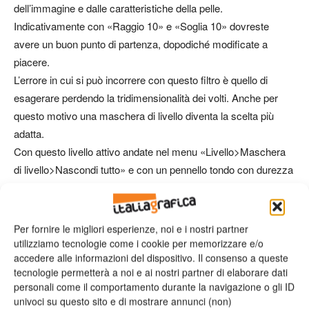
dell’immagine e dalle caratteristiche della pelle.
Indicativamente con «Raggio 10» e «Soglia 10» dovreste
avere un buon punto di partenza, dopodiché modificate a
piacere.
L’errore in cui si può incorrere con questo filtro è quello di
esagerare perdendo la tridimensionalità dei volti. Anche per
questo motivo una maschera di livello diventa la scelta più
adatta.
Con questo livello attivo andate nel menu «Livello>Maschera
di livello>Nascondi tutto» e con un pennello tondo con durezza
intorno all’80% andate a colorare di bianco quelle porzioni della
maschera che corrispondono alle aree della pelle filtrata che
volete rendere visibili.
Per fornire le migliori esperienze, noi e i nostri partner
Evitate le parti più importanti semanticamente: occhi, labbra,
utilizziamo tecnologie come i cookie per memorizzare e/o
accedere alle informazioni del dispositivo. Il consenso a queste
sopracciglia, narici ecc.
tecnologie permetterà a noi e ai nostri partner di elaborare dati
Anche qui, all’occorrenza, una riduzione dell’opacità del livello
personali come il comportamento durante la navigazione o gli ID
può essere utile.
univoci su questo sito e di mostrare annunci (non)