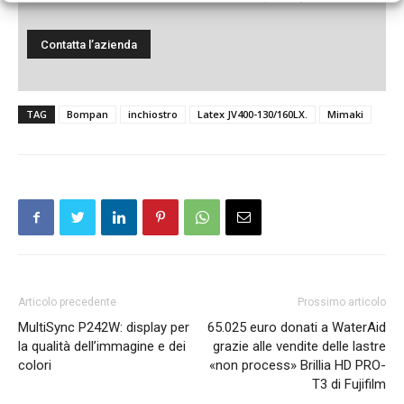
TAG
Bompan
inchiostro
Latex JV400-130/160LX.
Mimaki
Articolo precedente
Prossimo articolo
MultiSync P242W: display per
65.025 euro donati a WaterAid
la qualità dell’immagine e dei
grazie alle vendite delle lastre
colori
«non process» Brillia HD PRO-
T3 di Fujifilm