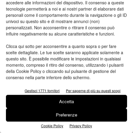
accedere alle informazioni del dispositivo. Il consenso a queste
tecnologie permetterà a noi e ai nostri partner di elaborare dati
personali come il comportamento durante la navigazione o gli ID
univoci su questo sito e di mostrare annunci (non)
Oggetto
personalizzati. Non acconsentire o ritirare il consenso può
influire negativamente su alcune caratteristiche e funzioni.
Clicca qui sotto per acconsentire a quanto sopra o per fare
scelte dettagliate. Le tue scelte saranno applicate solamente a
Messaggio
questo sito. È possibile modificare le impostazioni in qualsiasi
momento, compreso il ritiro del consenso, utilizzando i pulsanti
della Cookie Policy o cliccando sul pulsante di gestione del
consenso nella parte inferiore dello schermo.
Gestisci 1771 fornitori
Per saperne di più su questi scopi
Accetta
Preferenze
Cookie Policy
Privacy Policy
Ho letto e accetto
l'informativa sulla privacy*