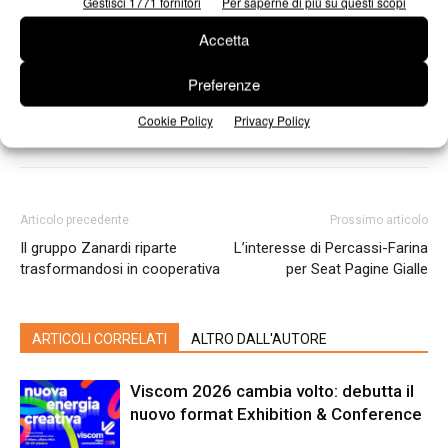
Gestisci 1771 fornitori
Per saperne di più su questi scopi
TAG
Confartigianato
Roland
Accetta
Preferenze
Cookie Policy
Privacy Policy
Articolo precedente
Prossimo articolo
Il gruppo Zanardi riparte
L’interesse di Percassi-Farina
trasformandosi in cooperativa
per Seat Pagine Gialle
ARTICOLI CORRELATI
ALTRO DALL'AUTORE
Viscom 2026 cambia volto: debutta il
nuovo format Exhibition & Conference