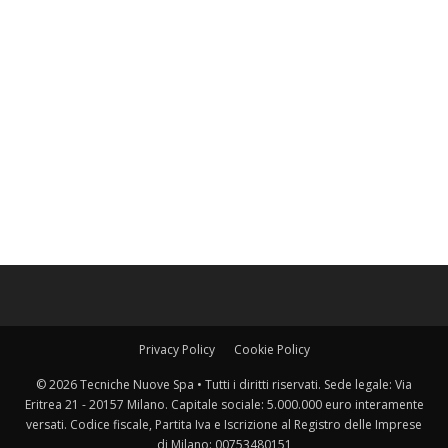
Privacy Policy
Cookie Policy
© 2026 Tecniche Nuove Spa • Tutti i diritti riservati. Sede legale: Via
Eritrea 21 - 20157 Milano. Capitale sociale: 5.000.000 euro interamente
versati. Codice fiscale, Partita Iva e Iscrizione al Registro delle Imprese
di Milano: 00753480151