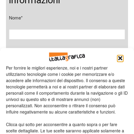
informazioni
Nome*
Cognome*
Per fornire le migliori esperienze, noi e i nostri partner
utilizziamo tecnologie come i cookie per memorizzare e/o
accedere alle informazioni del dispositivo. Il consenso a queste
Azienda
tecnologie permetterà a noi e ai nostri partner di elaborare dati
personali come il comportamento durante la navigazione o gli ID
univoci su questo sito e di mostrare annunci (non)
personalizzati. Non acconsentire o ritirare il consenso può
influire negativamente su alcune caratteristiche e funzioni.
E-mail*
Clicca qui sotto per acconsentire a quanto sopra o per fare
scelte dettagliate. Le tue scelte saranno applicate solamente a