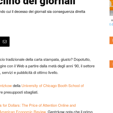
lino dei giornali
do cui il decesso dei giornali sia conseguenza diretta
n
Ed
io tradizionale della carta stampata, giusto? Dopotutto,
ire con il Web a partire dalla metà degli anni ‘90, il settore
i, servizi e pubblicità di ottimo livello.
ntzkow
della
University of Chicago Booth School of
re presupposti sbagliati.
s for Dollars: The Price of Attention Online and
American Economic Review
, Gentzkow nota che il primo