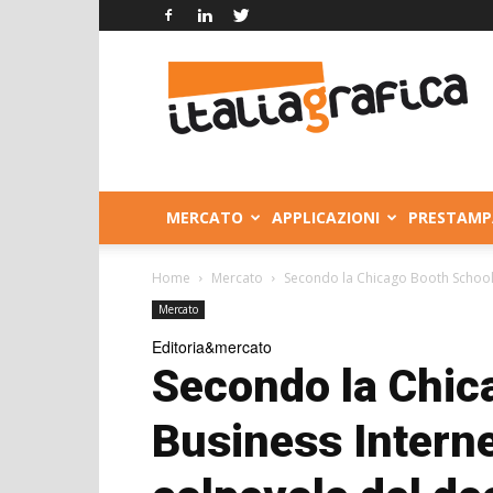
Italia
Grafica
MERCATO
APPLICAZIONI
PRESTAMP
Home
Mercato
Secondo la Chicago Booth School 
Mercato
Editoria&mercato
Secondo la Chic
Business Intern