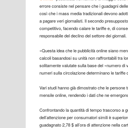
errore consiste nel pensare che i guadagni delle p
così che i mass media tradizionali devono adot
a pagare veri giornalisti. Il secondo presupposto
competitivo, facendo calare le tariffe e, di conse
responsabile del declino del settore dei giornali.
«Questa idea che le pubblicità online siano meno
calcoli basandosi su unità non raffrontabili tra l
solitamente valutate sulla base del «numero di vis
numeri sulla circolazione determinano le tariffe d
Vari studi hanno già dimostrato che le persone t
mensile online, rendendo i dati che ne emergono d
Confrontando la quantità di tempo trascorso a 
dell’attenzione per consumatori simili è superio
guadagnato 2,78 $ all’ora di attenzione nella cart