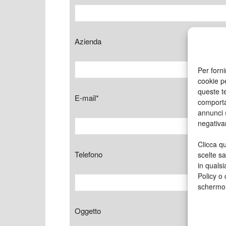
Azienda
Per forni
cookie p
queste te
E-mail*
comporta
annunci (
negativa
Clicca qu
Telefono
scelte s
in qualsi
Policy o 
schermo
Oggetto