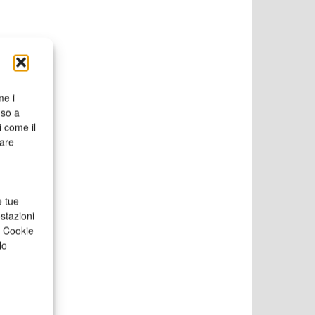
me i
nso a
i come il
rare
e tue
stazioni
a Cookie
lo