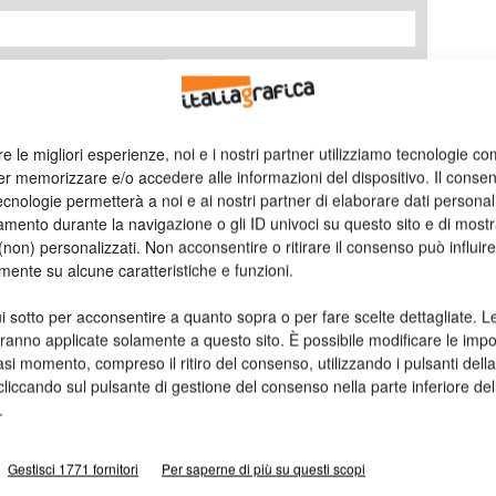
re le migliori esperienze, noi e i nostri partner utilizziamo tecnologie co
er memorizzare e/o accedere alle informazioni del dispositivo. Il conse
cnologie permetterà a noi e ai nostri partner di elaborare dati personal
mento durante la navigazione o gli ID univoci su questo sito e di most
non) personalizzati. Non acconsentire o ritirare il consenso può influire
mente su alcune caratteristiche e funzioni.
i sotto per acconsentire a quanto sopra o per fare scelte dettagliate. L
aranno applicate solamente a questo sito. È possibile modificare le impo
asi momento, compreso il ritiro del consenso, utilizzando i pulsanti dell
cliccando sul pulsante di gestione del consenso nella parte inferiore del
.
Gestisci 1771 fornitori
Per saperne di più su questi scopi