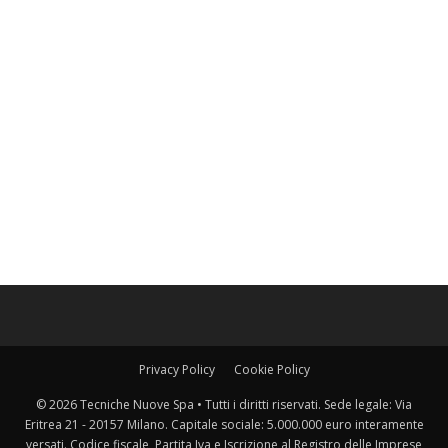
Privacy Policy
Cookie Policy
© 2026 Tecniche Nuove Spa • Tutti i diritti riservati. Sede legale: Via
Eritrea 21 - 20157 Milano. Capitale sociale: 5.000.000 euro interamente
versati. Codice fiscale, Partita Iva e Iscrizione al Registro delle Imprese