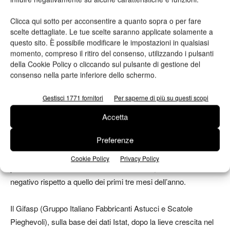
Ripresa moderata della produzione
Clicca qui sotto per acconsentire a quanto sopra o per fare
scelte dettagliate. Le tue scelte saranno applicate solamente a
La produzione del settore cartotecnico trasformatore accelera
questo sito. È possibile modificare le impostazioni in qualsiasi
moderatamente il ritmo di crescita nel secondo trimestre 2019
momento, compreso il ritiro del consenso, utilizzando i pulsanti
rispetto all’inizio dell’anno, per cui, nei primi sei mesi 2019 sullo
della Cookie Policy o cliccando sul pulsante di gestione del
stesso periodo 2018, si attenua la diminuzione produttiva
consenso nella parte inferiore dello schermo.
complessiva al -0,7%. Nello specifico la produzione di
Gestisci 1771 fornitori
Per saperne di più su questi scopi
imballaggio in carta, cartone e flessibile diminuisce dello 0,6%,
a fronte di un calo produttivo più intenso della cartotecnica
Accetta
(-2%). Con riferimento ai segmenti di attività, il Gifco (Gruppo
Preferenze
Italiano Fabbricanti Cartone Ondulato) comunica per i primi sei
mesi 2019 una diminuzione tendenziale dell’1,5% della
Cookie Policy
Privacy Policy
produzione in tonnellate di cartone ondulato, un dato meno
negativo rispetto a quello dei primi tre mesi dell’anno.
Il Gifasp (Gruppo Italiano Fabbricanti Astucci e Scatole
Pieghevoli), sulla base dei dati Istat, dopo la lieve crescita nel