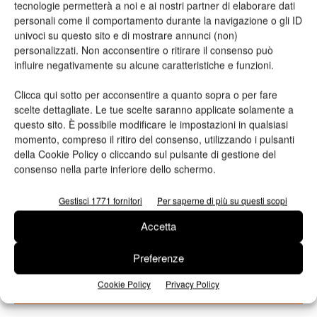
tecnologie permetterà a noi e ai nostri partner di elaborare dati
personali come il comportamento durante la navigazione o gli ID
univoci su questo sito e di mostrare annunci (non)
personalizzati. Non acconsentire o ritirare il consenso può
influire negativamente su alcune caratteristiche e funzioni.
Clicca qui sotto per acconsentire a quanto sopra o per fare
scelte dettagliate. Le tue scelte saranno applicate solamente a
questo sito. È possibile modificare le impostazioni in qualsiasi
momento, compreso il ritiro del consenso, utilizzando i pulsanti
della Cookie Policy o cliccando sul pulsante di gestione del
consenso nella parte inferiore dello schermo.
Articolo precedente
Prossimo articolo
Gestisci 1771 fornitori
Per saperne di più su questi scopi
Epson, il digitale sulla pelle
Grafica Nappa, stampati
Accetta
nobilitati in modo industriale
con Heidelberg
Preferenze
Cookie Policy
Privacy Policy
ARTICOLI CORRELATI
ALTRO DALL'AUTORE