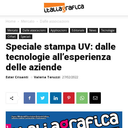
Home
Mercato
Dalle associazioni
Mercato
Dalle associazioni
Applicazioni
Editoriale
News
Tecnologie
Offset
Speciali
Speciale stampa UV: dalle
tecnologie all’esperienza
delle aziende
Ester Crisanti
e
Valeria Teruzzi
27/02/2022