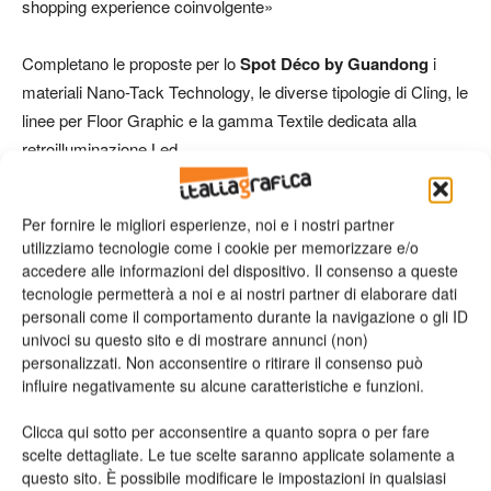
shopping experience coinvolgente»
Completano le proposte per lo
Spot Déco by Guandong
i
materiali Nano-Tack Technology, le diverse tipologie di Cling, le
linee per Floor Graphic e la gamma Textile dedicata alla
retroilluminazione Led.
Guandong vi aspetta a
ShopExpo
allo stand
A18!
Per fornire le migliori esperienze, noi e i nostri partner
Milano, THE MALL, business district di Porta Nuova
utilizziamo tecnologie come i cookie per memorizzare e/o
accedere alle informazioni del dispositivo. Il consenso a queste
Vai al sito
tecnologie permetterà a noi e ai nostri partner di elaborare dati
personali come il comportamento durante la navigazione o gli ID
univoci su questo sito e di mostrare annunci (non)
personalizzati. Non acconsentire o ritirare il consenso può
Richiedi maggiori
influire negativamente su alcune caratteristiche e funzioni.
informazioni
Clicca qui sotto per acconsentire a quanto sopra o per fare
scelte dettagliate. Le tue scelte saranno applicate solamente a
questo sito. È possibile modificare le impostazioni in qualsiasi
Nome*