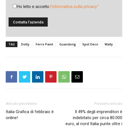
Ho letto e accetto
l'informativa sulla privacy*
TAG
Dotty
Ferro Paint
Guandong
Spot Deco
Wally
Articolo precedente
Prossimo articolo
Italia Grafica di febbraio è
Il 49% degli imprenditori è
online!
indebitato per circa 80.000
euro, al nord Italia punte oltre i