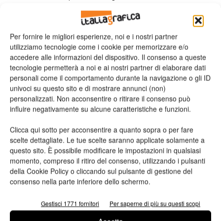
semplicità, in quanto è gestita in maniera completamente
automatica dall’intelligenza artificiale. Moltissimi dei nostri
clienti richiedono, infatti, etichette complesse con sagome
Per fornire le migliori esperienze, noi e i nostri partner
utilizziamo tecnologie come i cookie per memorizzare e/o
particolari e, grazie a questo sistema, riusciamo ad essere
accedere alle informazioni del dispositivo. Il consenso a queste
estremamente flessibili nella risposta. Inoltre, la linea di taglio
tecnologie permetterà a noi e ai nostri partner di elaborare dati
digitale ci permette di risparmiare un passaggio della bobina
personali come il comportamento durante la navigazione o gli ID
sul tavolo di controllo, poiché con la DUOBLADE WXI
univoci su questo sito e di mostrare annunci (non)
possiamo fornire la bobina personalizzata nelle dimensioni e
personalizzati. Non acconsentire o ritirare il consenso può
influire negativamente su alcune caratteristiche e funzioni.
nel formato richiesto dal cliente. NTG Digital ci ha
accompagnato passo dopo passo prima nella dimostrazione e
Clicca qui sotto per acconsentire a quanto sopra o per fare
poi nel training di queste due soluzioni. La differenza del
scelte dettagliate. Le tue scelte saranno applicate solamente a
fornitore sta proprio nel seguire il cliente in ogni momento,
questo sito. È possibile modificare le impostazioni in qualsiasi
momento, compreso il ritiro del consenso, utilizzando i pulsanti
anche attraverso un supporto consulenziale”.
della Cookie Policy o cliccando sul pulsante di gestione del
consenso nella parte inferiore dello schermo.
Gestisci 1771 fornitori
Per saperne di più su questi scopi