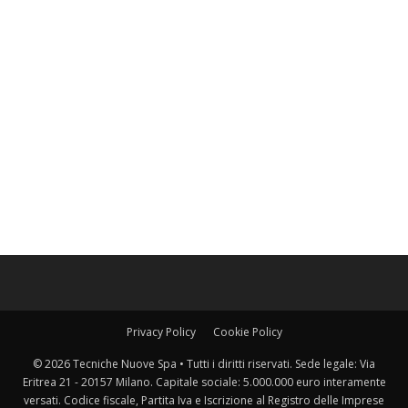
Privacy Policy
Cookie Policy
© 2026 Tecniche Nuove Spa • Tutti i diritti riservati. Sede legale: Via
Eritrea 21 - 20157 Milano. Capitale sociale: 5.000.000 euro interamente
versati. Codice fiscale, Partita Iva e Iscrizione al Registro delle Imprese